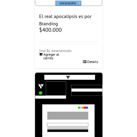
El real apocalipsis es por
Branding
$
400.000
Sold By: Amaroestudio
Agregar al
carrito
Details