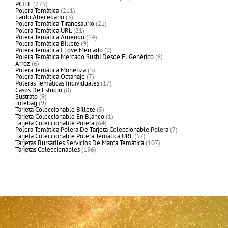
275
productos
PCIEF
275
productos
211
Polera Temática
211
3
productos
Fardo Abecedario
3
productos
21
Polera Temática Tiranosaurio
21
21
productos
Polera Temática URL
21
productos
14
Polera Temática Arriendo
14
9
productos
Polera Temática Billete
9
productos
9
Polera Temática I Love Mercado
9
productos
6
Polera Temática Mercado Sushi Desde El Genérico
6
6
productos
Arroz
6
productos
5
Polera Temática Monetiza
5
7
productos
Polera Temática Octanaje
7
productos
17
Poleras Temáticas Individuales
17
8
productos
Casos De Estudio
8
9
productos
Sustrato
9
9
productos
Totebag
9
productos
5
Tarjeta Coleccionable Billete
5
productos
1
Tarjeta Coleccionable En Blanco
1
64
producto
Tarjeta Coleccionable Polera
64
productos
7
Polera Temática Polera De Tarjeta Coleccionable Polera
7
57
productos
Tarjeta Coleccionable Polera Temática URL
57
productos
107
Tarjetas Bursátiles Servicios De Marca Temática
107
196
productos
Tarjetas Coleccionables
196
productos