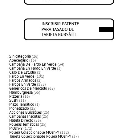
26
Sin categoría
26
15
productos
Abecedario
15
productos
34
Campaña De Fardo En Verde
34
3
productos
Campaña En Fardo En Verde
3
1
productos
Caso De Estudio
1
producto
191
Fardo En Verde
191
2
productos
Fardos Armados
2
productos
158
Fardos En Verde
158
productos
62
Genéricos De Mercado
62
35
productos
Hamburguesa
35
16
productos
Pizzería
16
11
productos
Sushi
11
productos
1
Mazo Temático
1
25
producto
Monetizado
25
productos
25
Acciones Bursátiles
25
25
productos
Campañas Inscritas
25
25
productos
Habita Directo
25
productos
25
Poleras Temáticas
25
172
productos
MOsh-Y
172
productos
132
Polera Coleccionable MOsh-Y
132
productos
37
Tarjeta Coleccionable Polera MOsh-Y
37