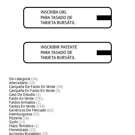
26
Sin categoría
26
15
productos
Abecedario
15
productos
34
Campaña De Fardo En Verde
34
3
productos
Campaña En Fardo En Verde
3
1
productos
Caso De Estudio
1
producto
191
Fardo En Verde
191
2
productos
Fardos Armados
2
productos
158
Fardos En Verde
158
productos
62
Genéricos De Mercado
62
35
productos
Hamburguesa
35
16
productos
Pizzería
16
11
productos
Sushi
11
productos
1
Mazo Temático
1
25
producto
Monetizado
25
productos
25
Acciones Bursátiles
25