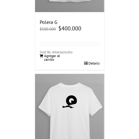
Polera G
El
$
400.000
El
$
500.000
precio
precio
original
actual
era:
es:
$500.000.
$400.000.
Sold By: Amaroestudio
Agregar al
carrito
Details