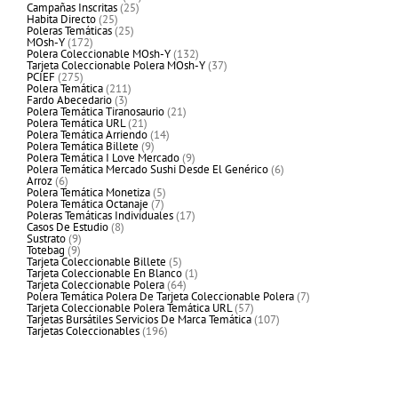
25
productos
Campañas Inscritas
25
25
productos
Habita Directo
25
productos
25
Poleras Temáticas
25
172
productos
MOsh-Y
172
productos
132
Polera Coleccionable MOsh-Y
132
productos
37
Tarjeta Coleccionable Polera MOsh-Y
37
275
productos
PCIEF
275
productos
211
Polera Temática
211
3
productos
Fardo Abecedario
3
productos
21
Polera Temática Tiranosaurio
21
21
productos
Polera Temática URL
21
productos
14
Polera Temática Arriendo
14
9
productos
Polera Temática Billete
9
productos
9
Polera Temática I Love Mercado
9
productos
6
Polera Temática Mercado Sushi Desde El Genérico
6
6
productos
Arroz
6
productos
5
Polera Temática Monetiza
5
7
productos
Polera Temática Octanaje
7
productos
17
Poleras Temáticas Individuales
17
8
productos
Casos De Estudio
8
9
productos
Sustrato
9
9
productos
Totebag
9
productos
5
Tarjeta Coleccionable Billete
5
productos
1
Tarjeta Coleccionable En Blanco
1
64
producto
Tarjeta Coleccionable Polera
64
productos
7
Polera Temática Polera De Tarjeta Coleccionable Polera
7
57
productos
Tarjeta Coleccionable Polera Temática URL
57
productos
107
Tarjetas Bursátiles Servicios De Marca Temática
107
196
productos
Tarjetas Coleccionables
196
productos