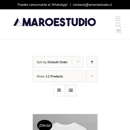
Skip
Puedes comunicarte al WhatsApp!
|
contacto@amaroestudio.cl
to
content
Sort by
Default Order
Show
12 Products
¡Oferta!