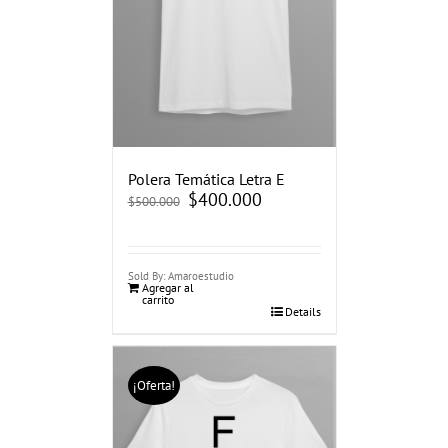
Polera Temática Letra E
El
$
400.000
El
$
500.000
precio
precio
original
actual
era:
es:
$500.000.
$400.000.
Sold By: Amaroestudio
Agregar al
carrito
Details
¡Oferta!