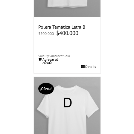
Polera Temática Letra B
El
$
400.000
El
$
500.000
precio
precio
original
actual
era:
es:
$500.000.
$400.000.
Sold By: Amaroestudio
Agregar al
carrito
Details
¡Oferta!