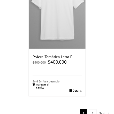
Polera Temática Letra F
El
$
400.000
El
$
500.000
precio
precio
original
actual
era:
es:
$500.000.
$400.000.
Sold By: Amaroestudio
Agregar al
carrito
Details
1
2
Next