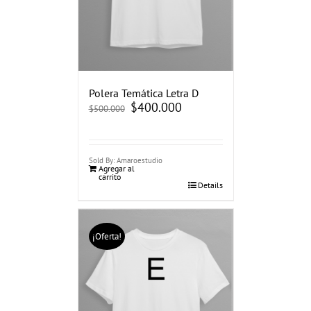
Polera Temática Letra D
El
$
400.000
El
$
500.000
precio
precio
original
actual
era:
es:
$500.000.
$400.000.
Sold By: Amaroestudio
Agregar al
carrito
Details
¡Oferta!