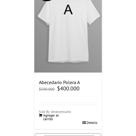
Abecedario Polera A
El
$
400.000
El
$
500.000
precio
precio
original
actual
era:
es:
$500.000.
$400.000.
Sold By: Amaroestudio
Agregar al
carrito
Details