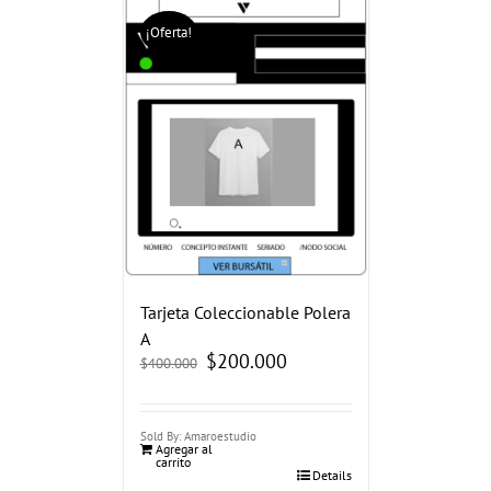
¡Oferta!
Tarjeta Coleccionable Polera
A
El
$
200.000
El
$
400.000
precio
precio
original
actual
era:
es:
$400.000.
$200.000.
Sold By: Amaroestudio
Agregar al
carrito
Details