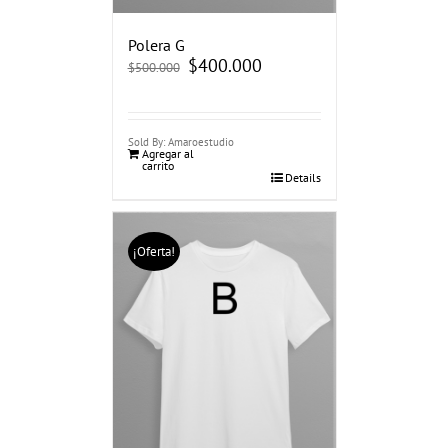
Polera G
El
$
400.000
El
$
500.000
precio
precio
original
actual
era:
es:
$500.000.
$400.000.
Sold By: Amaroestudio
Agregar al
carrito
Details
¡Oferta!