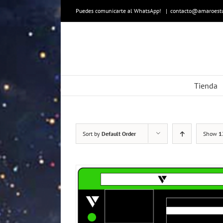
Skip
to
Puedes comunicarte al WhatsApp!
|
contacto@amaroestu
content
Tienda
Sort by
Default Order
Show
1