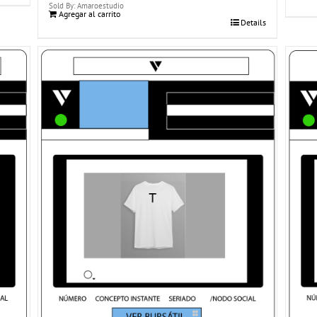
Sold By: Amaroestudio
Agregar al carrito
Details