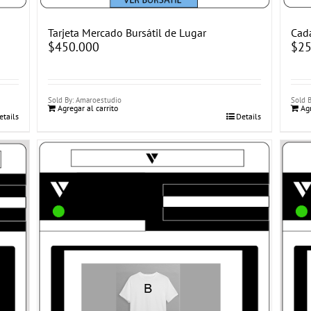
Tarjeta Mercado Bursátil de Lugar
Cada
$
450.000
$
25
Sold By: Amaroestudio
Sold 
Agregar al carrito
Agr
etails
Details