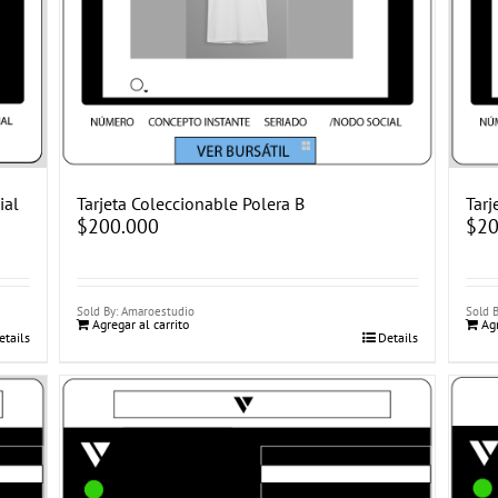
ial
Tarjeta Coleccionable Polera B
Tarj
$
200.000
$
20
Sold By: Amaroestudio
Sold 
Agregar al carrito
Agr
etails
Details