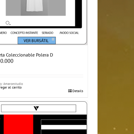
eta Coleccionable Polera D
0.000
By: Amaroestudio
egar al carrito
Details