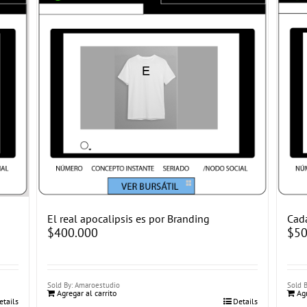
El real apocalipsis es por Branding
Cad
$
400.000
$
50
Sold By: Amaroestudio
Sold 
Agregar al carrito
Agr
etails
Details