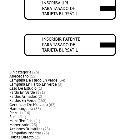
26
Sin categoría
26
15
productos
Abecedario
15
productos
34
Campaña De Fardo En Verde
34
3
productos
Campaña En Fardo En Verde
3
1
productos
Caso De Estudio
1
producto
191
Fardo En Verde
191
2
productos
Fardos Armados
2
productos
158
Fardos En Verde
158
productos
62
Genéricos De Mercado
62
35
productos
Hamburguesa
35
16
productos
Pizzería
16
11
productos
Sushi
11
productos
1
Mazo Temático
1
25
producto
Monetizado
25
productos
25
Acciones Bursátiles
25
25
productos
Campañas Inscritas
25
25
productos
Habita Directo
25