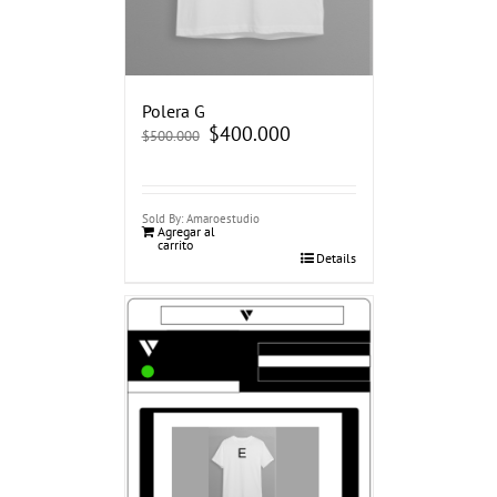
Polera G
El
$
400.000
El
$
500.000
precio
precio
original
actual
era:
es:
$500.000.
$400.000.
Sold By: Amaroestudio
Agregar al
carrito
Details