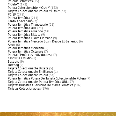
productos
25
Poleras Temáticas
25
172
productos
MOsh-Y
172
productos
132
Polera Coleccionable MOsh-Y
132
productos
37
Tarjeta Coleccionable Polera MOsh-Y
37
275
productos
PCIEF
275
productos
211
Polera Temática
211
3
productos
Fardo Abecedario
3
productos
21
Polera Temática Tiranosaurio
21
21
productos
Polera Temática URL
21
productos
14
Polera Temática Arriendo
14
9
productos
Polera Temática Billete
9
productos
9
Polera Temática I Love Mercado
9
productos
6
Polera Temática Mercado Sushi Desde El Genérico
6
6
productos
Arroz
6
productos
5
Polera Temática Monetiza
5
7
productos
Polera Temática Octanaje
7
productos
17
Poleras Temáticas Individuales
17
8
productos
Casos De Estudio
8
9
productos
Sustrato
9
9
productos
Totebag
9
productos
5
Tarjeta Coleccionable Billete
5
productos
1
Tarjeta Coleccionable En Blanco
1
64
producto
Tarjeta Coleccionable Polera
64
productos
7
Polera Temática Polera De Tarjeta Coleccionable Polera
7
57
productos
Tarjeta Coleccionable Polera Temática URL
57
productos
107
Tarjetas Bursátiles Servicios De Marca Temática
107
196
productos
Tarjetas Coleccionables
196
productos