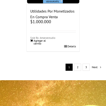
Utilidades Por Monetizados
En Compra Venta
$
1.000.000
Sold By: Amaroestudio
Agregar al
carrito
Details
1
2
3
Next