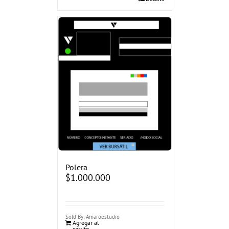
Polera
$
1.000.000
Sold By: Amaroestudio
Agregar al
carrito