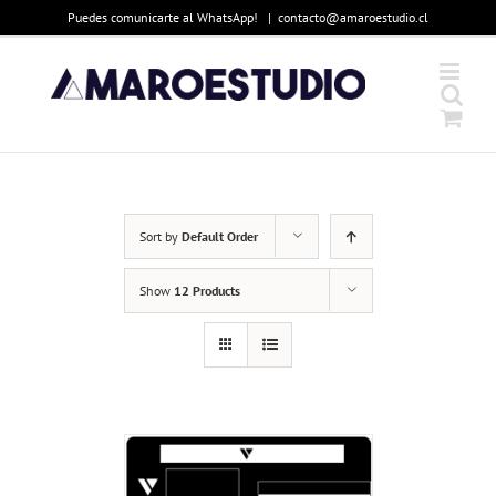
Skip
Puedes comunicarte al WhatsApp!
|
contacto@amaroestudio.cl
to
content
Sort by
Default Order
Show
12 Products