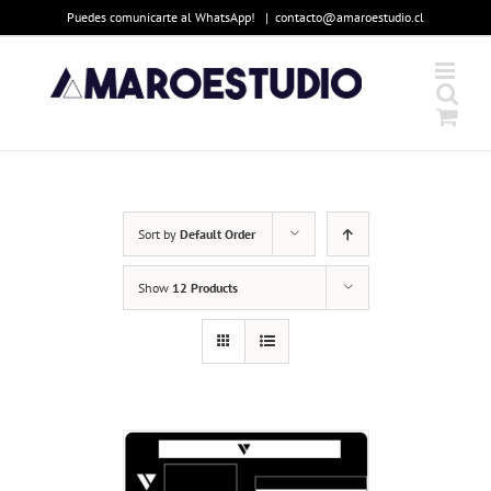
Skip
Puedes comunicarte al WhatsApp!
|
contacto@amaroestudio.cl
to
content
Sort by
Default Order
Show
12 Products