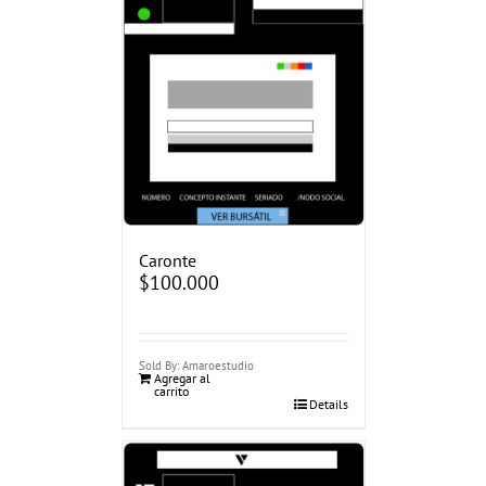
Caronte
$
100.000
Sold By: Amaroestudio
Agregar al
carrito
Details