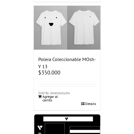
Polera Coleccionable MOsh-
Y 13
$
350.000
Sold By: Amaroestudio
Agregar al
carrito
Details