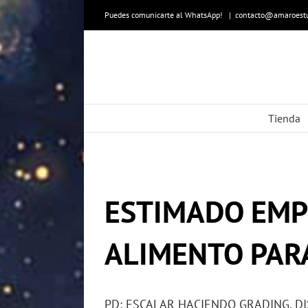
Skip
to
Puedes comunicarte al WhatsApp!
|
contacto@amaroestu
content
Tienda
ESTIMADO EMP
ALIMENTO PAR
PD: ESCALAR HACIENDO GRADING, D