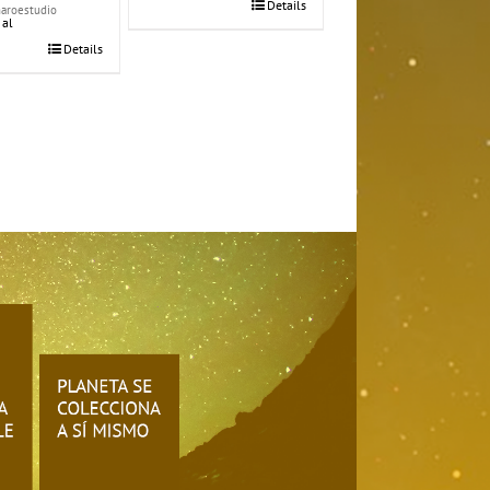
Details
maroestudio
 al
Details