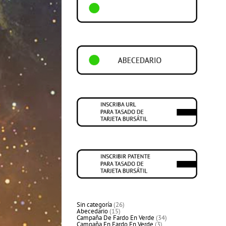
26
Sin categoría
26
15
productos
Abecedario
15
productos
34
Campaña De Fardo En Verde
34
3
productos
Campaña En Fardo En Verde
3