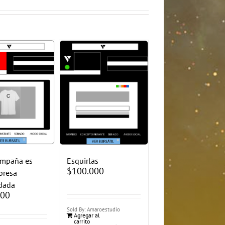
ampaña es
Esquirlas
$
100.000
presa
dada
000
Sold By: Amaroestudio
Agregar al
carrito