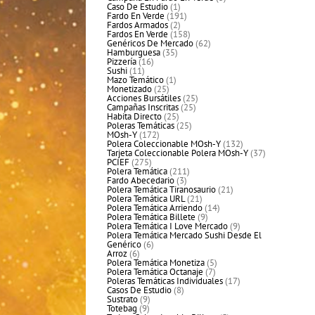
1
productos
Caso De Estudio
1
producto
191
Fardo En Verde
191
2
productos
Fardos Armados
2
productos
158
Fardos En Verde
158
productos
62
Genéricos De Mercado
62
35
productos
Hamburguesa
35
16
productos
Pizzería
16
11
productos
Sushi
11
productos
1
Mazo Temático
1
25
producto
Monetizado
25
productos
25
Acciones Bursátiles
25
25
productos
Campañas Inscritas
25
25
productos
Habita Directo
25
productos
25
Poleras Temáticas
25
172
productos
MOsh-Y
172
productos
132
Polera Coleccionable MOsh-Y
132
productos
37
Tarjeta Coleccionable Polera MOsh-Y
37
275
productos
PCIEF
275
productos
211
Polera Temática
211
3
productos
Fardo Abecedario
3
productos
21
Polera Temática Tiranosaurio
21
21
productos
Polera Temática URL
21
productos
14
Polera Temática Arriendo
14
9
productos
Polera Temática Billete
9
productos
9
Polera Temática I Love Mercado
9
productos
Polera Temática Mercado Sushi Desde El
6
Genérico
6
6
productos
Arroz
6
productos
5
Polera Temática Monetiza
5
7
productos
Polera Temática Octanaje
7
productos
17
Poleras Temáticas Individuales
17
8
productos
Casos De Estudio
8
9
productos
Sustrato
9
9
productos
Totebag
9