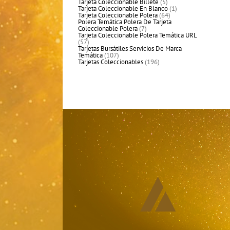
productos
5
Tarjeta Coleccionable Billete
5
productos
1
Tarjeta Coleccionable En Blanco
1
64
producto
Tarjeta Coleccionable Polera
64
productos
Polera Temática Polera De Tarjeta
7
Coleccionable Polera
7
productos
Tarjeta Coleccionable Polera Temática URL
57
57
productos
Tarjetas Bursátiles Servicios De Marca
107
Temática
107
productos
196
Tarjetas Coleccionables
196
productos