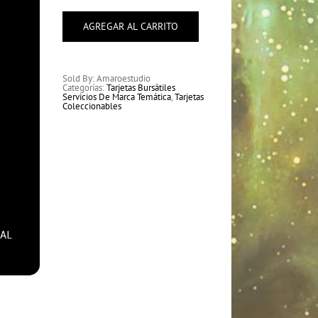
existe
tecnología
de
AGREGAR AL CARRITO
precio
elevado
cantidad
Sold By: Amaroestudio
Categorías:
Tarjetas Bursátiles
Servicios De Marca Temática
,
Tarjetas
Coleccionables