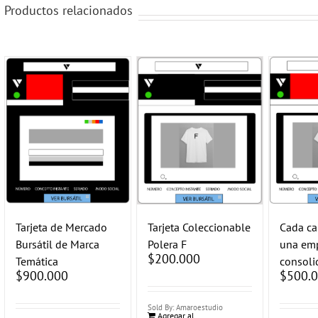
Productos relacionados
Tarjeta Coleccionable
Tarjeta de Mercado
Cada c
Polera F
Bursátil de Marca
una em
$
200.000
Temática
consoli
$
900.000
$
500.
Sold By: Amaroestudio
Agregar al