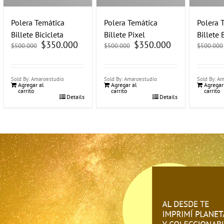
Polera Temática
Polera Temática
Polera 
Billete Bicicleta
Billete Pixel
Billete 
El
$
350.000
El
El
$
350.000
El
$
500.000
$
500.000
$
500.000
precio
precio
precio
precio
original
actual
original
actual
era:
es:
era:
es:
$500.000.
$350.000.
$500.000.
$350.000.
Sold By: Amaroestudio
Sold By: Amaroestudio
Sold By: A
Agregar al
Agregar al
Agregar
carrito
carrito
carrito
Details
Details