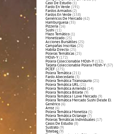
1
productos
Caso De Estudio
1
producto
191
Fardo En Verde
191
2
productos
Fardos Armados
2
productos
158
Fardos En Verde
158
productos
62
Genéricos De Mercado
62
35
productos
Hamburguesa
35
16
productos
Pizzería
16
11
productos
Sushi
11
productos
1
Mazo Temático
1
25
producto
Monetizado
25
productos
25
Acciones Bursátiles
25
25
productos
Campañas Inscritas
25
25
productos
Habita Directo
25
productos
25
Poleras Temáticas
25
172
productos
MOsh-Y
172
productos
132
Polera Coleccionable MOsh-Y
132
productos
37
Tarjeta Coleccionable Polera MOsh-Y
37
275
productos
PCIEF
275
productos
211
Polera Temática
211
3
productos
Fardo Abecedario
3
productos
21
Polera Temática Tiranosaurio
21
21
productos
Polera Temática URL
21
productos
14
Polera Temática Arriendo
14
9
productos
Polera Temática Billete
9
productos
9
Polera Temática I Love Mercado
9
productos
Polera Temática Mercado Sushi Desde El
6
Genérico
6
6
productos
Arroz
6
productos
5
Polera Temática Monetiza
5
7
productos
Polera Temática Octanaje
7
productos
17
Poleras Temáticas Individuales
17
8
productos
Casos De Estudio
8
9
productos
Sustrato
9
9
productos
Totebag
9