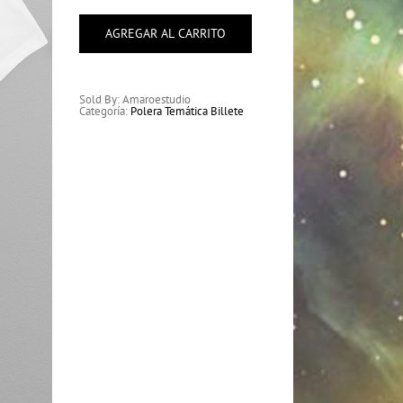
Billete
Pixel
cantidad
AGREGAR AL CARRITO
Sold By: Amaroestudio
Categoría:
Polera Temática Billete