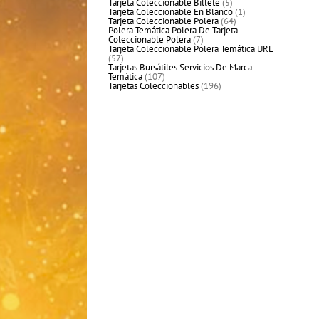
productos
5
Tarjeta Coleccionable Billete
5
productos
1
Tarjeta Coleccionable En Blanco
1
64
producto
Tarjeta Coleccionable Polera
64
productos
Polera Temática Polera De Tarjeta
7
Coleccionable Polera
7
productos
Tarjeta Coleccionable Polera Temática URL
57
57
productos
Tarjetas Bursátiles Servicios De Marca
107
Temática
107
productos
196
Tarjetas Coleccionables
196
productos