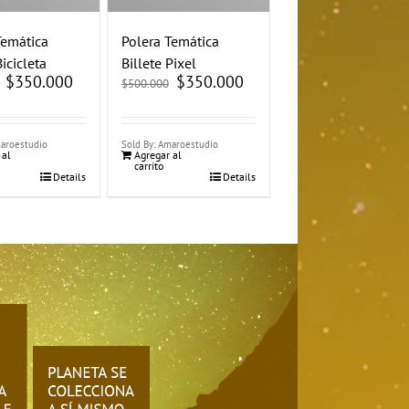
Temática
Polera Temática
Bicicleta
Billete Pixel
El
$
350.000
El
El
$
350.000
El
$
500.000
precio
precio
precio
precio
original
actual
original
actual
era:
es:
era:
es:
$500.000.
$350.000.
$500.000.
$350.000.
maroestudio
Sold By: Amaroestudio
 al
Agregar al
carrito
Details
Details