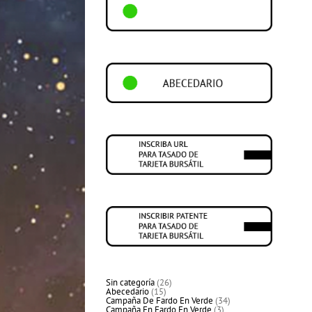
26
Sin categoría
26
15
productos
Abecedario
15
productos
34
Campaña De Fardo En Verde
34
3
productos
Campaña En Fardo En Verde
3