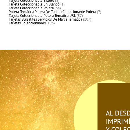
productos
5
Tarjeta Coleccionable Billete
5
productos
1
Tarjeta Coleccionable En Blanco
1
64
producto
Tarjeta Coleccionable Polera
64
productos
7
Polera Temática Polera De Tarjeta Coleccionable Polera
7
57
productos
Tarjeta Coleccionable Polera Temática URL
57
productos
107
Tarjetas Bursátiles Servicios De Marca Temática
107
196
productos
Tarjetas Coleccionables
196
productos