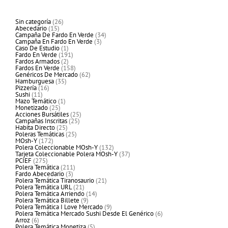
26
Sin categoría
26
15
productos
Abecedario
15
productos
34
Campaña De Fardo En Verde
34
3
productos
Campaña En Fardo En Verde
3
1
productos
Caso De Estudio
1
producto
191
Fardo En Verde
191
2
productos
Fardos Armados
2
productos
158
Fardos En Verde
158
productos
62
Genéricos De Mercado
62
35
productos
Hamburguesa
35
16
productos
Pizzería
16
11
productos
Sushi
11
productos
1
Mazo Temático
1
25
producto
Monetizado
25
productos
25
Acciones Bursátiles
25
25
productos
Campañas Inscritas
25
25
productos
Habita Directo
25
productos
25
Poleras Temáticas
25
172
productos
MOsh-Y
172
productos
132
Polera Coleccionable MOsh-Y
132
productos
37
Tarjeta Coleccionable Polera MOsh-Y
37
275
productos
PCIEF
275
productos
211
Polera Temática
211
3
productos
Fardo Abecedario
3
productos
21
Polera Temática Tiranosaurio
21
21
productos
Polera Temática URL
21
productos
14
Polera Temática Arriendo
14
9
productos
Polera Temática Billete
9
productos
9
Polera Temática I Love Mercado
9
productos
6
Polera Temática Mercado Sushi Desde El Genérico
6
6
productos
Arroz
6
productos
5
Polera Temática Monetiza
5