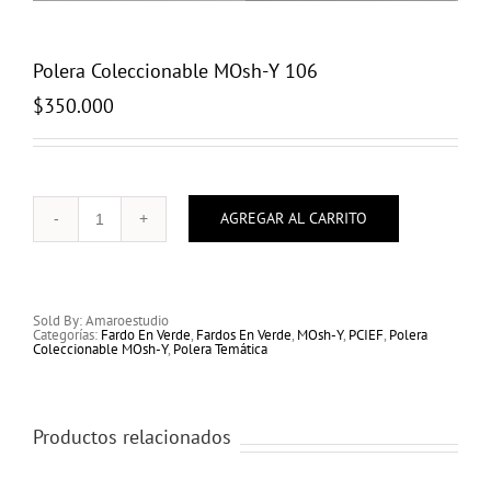
Polera Coleccionable MOsh-Y 106
$
350.000
AGREGAR AL CARRITO
Polera
Coleccionable
MOsh-
Y
106
cantidad
Sold By: Amaroestudio
Categorías:
Fardo En Verde
,
Fardos En Verde
,
MOsh-Y
,
PCIEF
,
Polera
Coleccionable MOsh-Y
,
Polera Temática
Productos relacionados