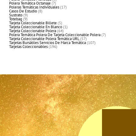
7
productos
Polera Temática Octanaje
7
productos
17
Poleras Temáticas Individuales
17
8
productos
Casos De Estudio
8
9
productos
Sustrato
9
9
productos
Totebag
9
productos
5
Tarjeta Coleccionable Billete
5
productos
1
Tarjeta Coleccionable En Blanco
1
64
producto
Tarjeta Coleccionable Polera
64
productos
7
Polera Temática Polera De Tarjeta Coleccionable Polera
7
57
productos
Tarjeta Coleccionable Polera Temática URL
57
productos
107
Tarjetas Bursátiles Servicios De Marca Temática
107
196
productos
Tarjetas Coleccionables
196
productos