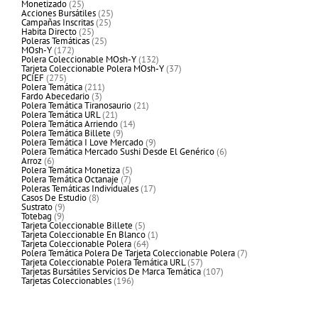
25
producto
Monetizado
25
productos
25
Acciones Bursátiles
25
25
productos
Campañas Inscritas
25
25
productos
Habita Directo
25
productos
25
Poleras Temáticas
25
172
productos
MOsh-Y
172
productos
132
Polera Coleccionable MOsh-Y
132
productos
37
Tarjeta Coleccionable Polera MOsh-Y
37
275
productos
PCIEF
275
productos
211
Polera Temática
211
3
productos
Fardo Abecedario
3
productos
21
Polera Temática Tiranosaurio
21
21
productos
Polera Temática URL
21
productos
14
Polera Temática Arriendo
14
9
productos
Polera Temática Billete
9
productos
9
Polera Temática I Love Mercado
9
productos
6
Polera Temática Mercado Sushi Desde El Genérico
6
6
productos
Arroz
6
productos
5
Polera Temática Monetiza
5
7
productos
Polera Temática Octanaje
7
productos
17
Poleras Temáticas Individuales
17
8
productos
Casos De Estudio
8
9
productos
Sustrato
9
9
productos
Totebag
9
productos
5
Tarjeta Coleccionable Billete
5
productos
1
Tarjeta Coleccionable En Blanco
1
64
producto
Tarjeta Coleccionable Polera
64
productos
7
Polera Temática Polera De Tarjeta Coleccionable Polera
7
57
productos
Tarjeta Coleccionable Polera Temática URL
57
productos
107
Tarjetas Bursátiles Servicios De Marca Temática
107
196
productos
Tarjetas Coleccionables
196
productos