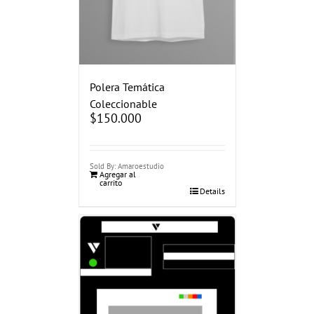
Polera Temática
Coleccionable
$
150.000
Sold By: Amaroestudio
Agregar al
carrito
Details