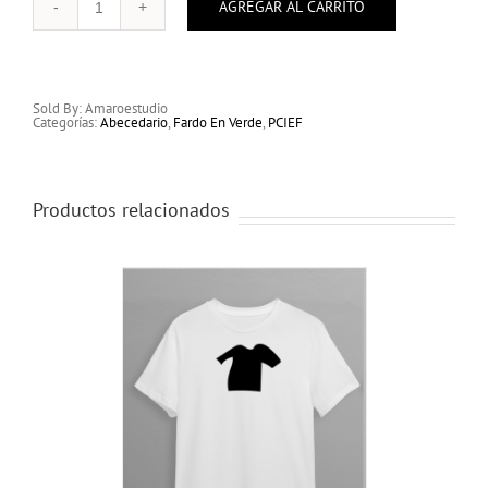
AGREGAR AL CARRITO
Abecedario
Polera
A
cantidad
Sold By: Amaroestudio
Categorías:
Abecedario
,
Fardo En Verde
,
PCIEF
Productos relacionados