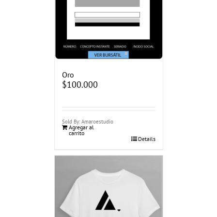
Oro
$
100.000
Sold By: Amaroestudio
Agregar al
carrito
Details