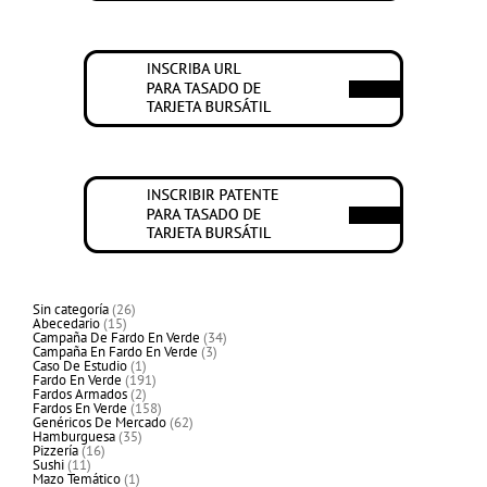
26
Sin categoría
26
15
productos
Abecedario
15
productos
34
Campaña De Fardo En Verde
34
3
productos
Campaña En Fardo En Verde
3
1
productos
Caso De Estudio
1
producto
191
Fardo En Verde
191
2
productos
Fardos Armados
2
productos
158
Fardos En Verde
158
productos
62
Genéricos De Mercado
62
35
productos
Hamburguesa
35
16
productos
Pizzería
16
11
productos
Sushi
11
productos
1
Mazo Temático
1