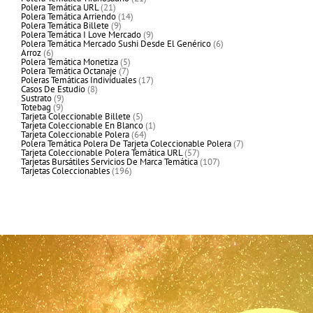
21
productos
Polera Temática URL
21
productos
14
Polera Temática Arriendo
14
9
productos
Polera Temática Billete
9
productos
9
Polera Temática I Love Mercado
9
productos
6
Polera Temática Mercado Sushi Desde El Genérico
6
6
productos
Arroz
6
productos
5
Polera Temática Monetiza
5
7
productos
Polera Temática Octanaje
7
productos
17
Poleras Temáticas Individuales
17
8
productos
Casos De Estudio
8
9
productos
Sustrato
9
9
productos
Totebag
9
productos
5
Tarjeta Coleccionable Billete
5
productos
1
Tarjeta Coleccionable En Blanco
1
64
producto
Tarjeta Coleccionable Polera
64
productos
7
Polera Temática Polera De Tarjeta Coleccionable Polera
7
57
productos
Tarjeta Coleccionable Polera Temática URL
57
productos
107
Tarjetas Bursátiles Servicios De Marca Temática
107
196
productos
Tarjetas Coleccionables
196
productos