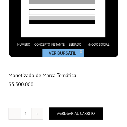
Monetizado de Marca Temática
$
3.500.000
AGREGAR AL CARRITO
Monetizado
de
Marca
Temática