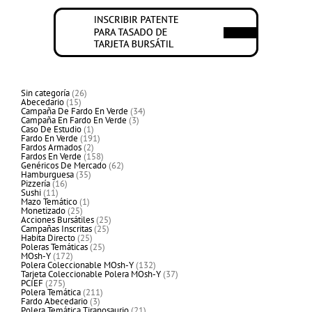
26
Sin categoría
26
15
productos
Abecedario
15
productos
34
Campaña De Fardo En Verde
34
3
productos
Campaña En Fardo En Verde
3
1
productos
Caso De Estudio
1
producto
191
Fardo En Verde
191
2
productos
Fardos Armados
2
productos
158
Fardos En Verde
158
productos
62
Genéricos De Mercado
62
35
productos
Hamburguesa
35
16
productos
Pizzería
16
11
productos
Sushi
11
productos
1
Mazo Temático
1
25
producto
Monetizado
25
productos
25
Acciones Bursátiles
25
25
productos
Campañas Inscritas
25
25
productos
Habita Directo
25
productos
25
Poleras Temáticas
25
172
productos
MOsh-Y
172
productos
132
Polera Coleccionable MOsh-Y
132
productos
37
Tarjeta Coleccionable Polera MOsh-Y
37
275
productos
PCIEF
275
productos
211
Polera Temática
211
3
productos
Fardo Abecedario
3
productos
21
Polera Temática Tiranosaurio
21