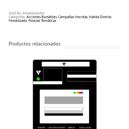
cantidad
Sold By: Amaroestudio
Categorías:
Acciones Bursátiles
,
Campañas Inscritas
,
Habita Directo
,
Monetizado
,
Poleras Temáticas
Productos relacionados