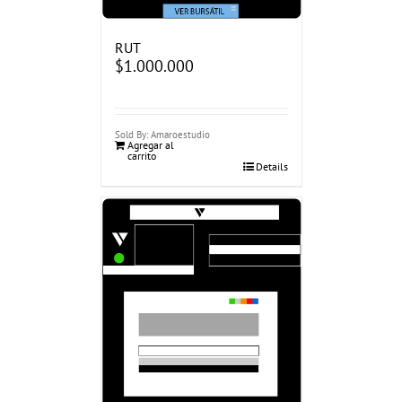
RUT
$
1.000.000
Sold By: Amaroestudio
Agregar al
carrito
Details