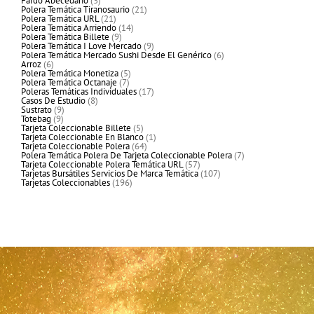
Fardo Abecedario
3
productos
21
Polera Temática Tiranosaurio
21
21
productos
Polera Temática URL
21
productos
14
Polera Temática Arriendo
14
9
productos
Polera Temática Billete
9
productos
9
Polera Temática I Love Mercado
9
productos
6
Polera Temática Mercado Sushi Desde El Genérico
6
6
productos
Arroz
6
productos
5
Polera Temática Monetiza
5
7
productos
Polera Temática Octanaje
7
productos
17
Poleras Temáticas Individuales
17
8
productos
Casos De Estudio
8
9
productos
Sustrato
9
9
productos
Totebag
9
productos
5
Tarjeta Coleccionable Billete
5
productos
1
Tarjeta Coleccionable En Blanco
1
64
producto
Tarjeta Coleccionable Polera
64
productos
7
Polera Temática Polera De Tarjeta Coleccionable Polera
7
57
productos
Tarjeta Coleccionable Polera Temática URL
57
productos
107
Tarjetas Bursátiles Servicios De Marca Temática
107
196
productos
Tarjetas Coleccionables
196
productos