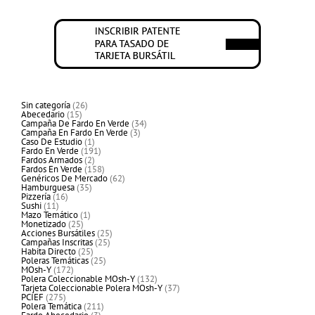
26
Sin categoría
26
15
productos
Abecedario
15
productos
34
Campaña De Fardo En Verde
34
3
productos
Campaña En Fardo En Verde
3
1
productos
Caso De Estudio
1
producto
191
Fardo En Verde
191
2
productos
Fardos Armados
2
productos
158
Fardos En Verde
158
productos
62
Genéricos De Mercado
62
35
productos
Hamburguesa
35
16
productos
Pizzería
16
11
productos
Sushi
11
productos
1
Mazo Temático
1
25
producto
Monetizado
25
productos
25
Acciones Bursátiles
25
25
productos
Campañas Inscritas
25
25
productos
Habita Directo
25
productos
25
Poleras Temáticas
25
172
productos
MOsh-Y
172
productos
132
Polera Coleccionable MOsh-Y
132
productos
37
Tarjeta Coleccionable Polera MOsh-Y
37
275
productos
PCIEF
275
productos
211
Polera Temática
211
3
productos