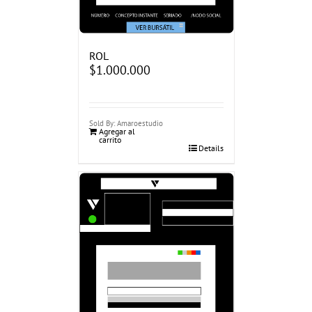
ROL
$
1.000.000
Sold By: Amaroestudio
Agregar al
carrito
Details