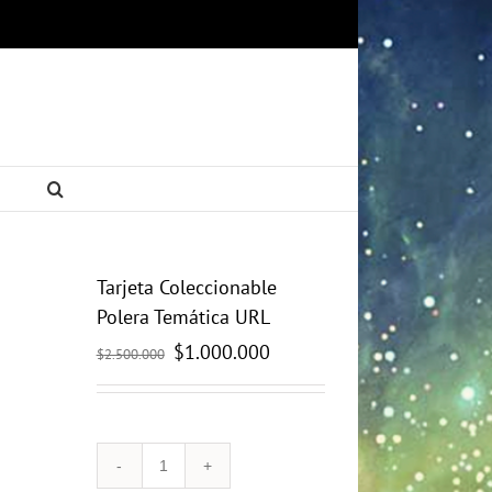
Tarjeta Coleccionable
Polera Temática URL
El
$
1.000.000
El
$
2.500.000
precio
precio
original
actual
era:
es:
$2.500.000.
$1.000.000.
Tarjeta
Coleccionable