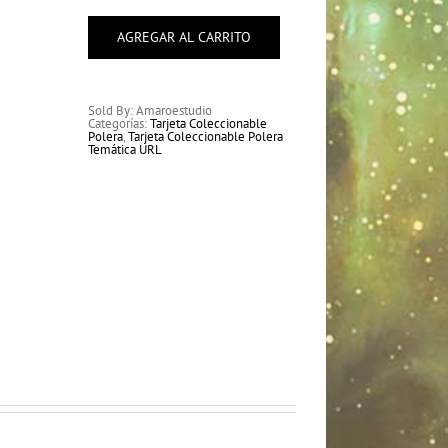
Polera
Temática
URL
AGREGAR AL CARRITO
cantidad
Sold By: Amaroestudio
Categorías:
Tarjeta Coleccionable
Polera
,
Tarjeta Coleccionable Polera
Temática URL