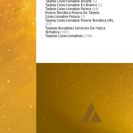
productos
5
Tarjeta Coleccionable Billete
5
productos
1
Tarjeta Coleccionable En Blanco
1
64
producto
Tarjeta Coleccionable Polera
64
productos
Polera Temática Polera De Tarjeta
7
Coleccionable Polera
7
productos
Tarjeta Coleccionable Polera Temática URL
57
57
productos
Tarjetas Bursátiles Servicios De Marca
107
Temática
107
productos
196
Tarjetas Coleccionables
196
productos