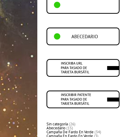
26
Sin categoría
26
15
productos
Abecedario
15
productos
34
Campaña De Fardo En Verde
34
3
productos
Campaña En Fardo En Verde
3