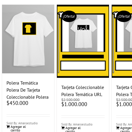
¡Oferta!
¡Oferta!
Polera Temática
Tarjeta Coleccionable
Tarjeta
Polera De Tarjeta
Polera Temática URL
Polera 
Coleccionable Polera
$
2.500.000
$
2.500.0
$
450.000
El
$
1.000.000
El
El
$
1.000
precio
precio
precio
original
actual
original
era:
es:
era:
$2.500.000.
$1.000.000.
$2.500.00
Sold By: Amaroestudio
Sold By: Amaroestudio
Sold By: A
Agregar al
Agregar al
Agregar
carrito
carrito
carrito