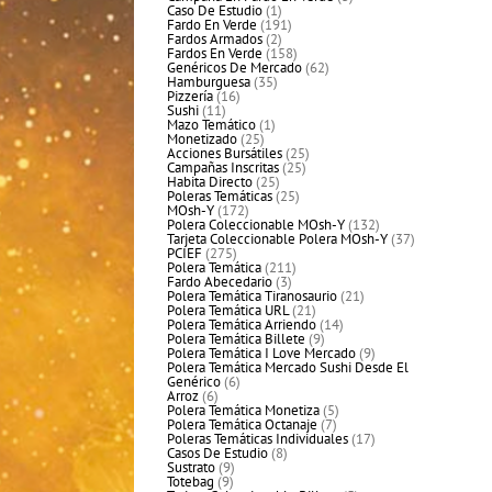
1
productos
Caso De Estudio
1
producto
191
Fardo En Verde
191
2
productos
Fardos Armados
2
productos
158
Fardos En Verde
158
productos
62
Genéricos De Mercado
62
35
productos
Hamburguesa
35
16
productos
Pizzería
16
11
productos
Sushi
11
productos
1
Mazo Temático
1
25
producto
Monetizado
25
productos
25
Acciones Bursátiles
25
25
productos
Campañas Inscritas
25
25
productos
Habita Directo
25
productos
25
Poleras Temáticas
25
172
productos
MOsh-Y
172
productos
132
Polera Coleccionable MOsh-Y
132
productos
37
Tarjeta Coleccionable Polera MOsh-Y
37
275
productos
PCIEF
275
productos
211
Polera Temática
211
3
productos
Fardo Abecedario
3
productos
21
Polera Temática Tiranosaurio
21
21
productos
Polera Temática URL
21
productos
14
Polera Temática Arriendo
14
9
productos
Polera Temática Billete
9
productos
9
Polera Temática I Love Mercado
9
productos
Polera Temática Mercado Sushi Desde El
6
Genérico
6
6
productos
Arroz
6
productos
5
Polera Temática Monetiza
5
7
productos
Polera Temática Octanaje
7
productos
17
Poleras Temáticas Individuales
17
8
productos
Casos De Estudio
8
9
productos
Sustrato
9
9
productos
Totebag
9