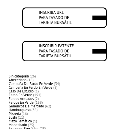
26
Sin categoría
26
15
productos
Abecedario
15
productos
34
Campaña De Fardo En Verde
34
3
productos
Campaña En Fardo En Verde
3
1
productos
Caso De Estudio
1
producto
191
Fardo En Verde
191
2
productos
Fardos Armados
2
productos
158
Fardos En Verde
158
productos
62
Genéricos De Mercado
62
35
productos
Hamburguesa
35
16
productos
Pizzería
16
11
productos
Sushi
11
productos
1
Mazo Temático
1
25
producto
Monetizado
25
productos
25
Acciones Bursátiles
25