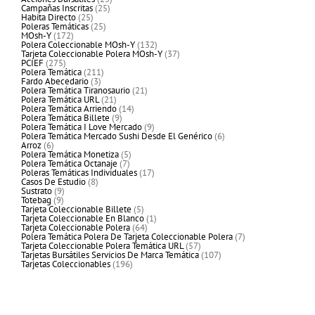
25
productos
Campañas Inscritas
25
25
productos
Habita Directo
25
productos
25
Poleras Temáticas
25
172
productos
MOsh-Y
172
productos
132
Polera Coleccionable MOsh-Y
132
productos
37
Tarjeta Coleccionable Polera MOsh-Y
37
275
productos
PCIEF
275
productos
211
Polera Temática
211
3
productos
Fardo Abecedario
3
productos
21
Polera Temática Tiranosaurio
21
21
productos
Polera Temática URL
21
productos
14
Polera Temática Arriendo
14
9
productos
Polera Temática Billete
9
productos
9
Polera Temática I Love Mercado
9
productos
6
Polera Temática Mercado Sushi Desde El Genérico
6
6
productos
Arroz
6
productos
5
Polera Temática Monetiza
5
7
productos
Polera Temática Octanaje
7
productos
17
Poleras Temáticas Individuales
17
8
productos
Casos De Estudio
8
9
productos
Sustrato
9
9
productos
Totebag
9
productos
5
Tarjeta Coleccionable Billete
5
productos
1
Tarjeta Coleccionable En Blanco
1
64
producto
Tarjeta Coleccionable Polera
64
productos
7
Polera Temática Polera De Tarjeta Coleccionable Polera
7
57
productos
Tarjeta Coleccionable Polera Temática URL
57
productos
107
Tarjetas Bursátiles Servicios De Marca Temática
107
196
productos
Tarjetas Coleccionables
196
productos