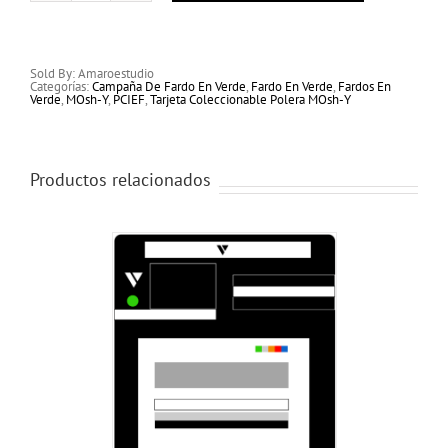
Polera
Marca
Temática
MOsh-
Y
Sold By: Amaroestudio
6
Categorías:
Campaña De Fardo En Verde
,
Fardo En Verde
,
Fardos En
cantidad
Verde
,
MOsh-Y
,
PCIEF
,
Tarjeta Coleccionable Polera MOsh-Y
Productos relacionados