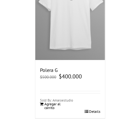
Polera G
El
$
400.000
El
$
500.000
precio
precio
original
actual
era:
es:
$500.000.
$400.000.
Sold By: Amaroestudio
Agregar al
carrito
Details