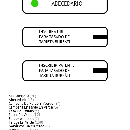
26
Sin categoría
26
15
productos
Abecedario
15
productos
34
Campaña De Fardo En Verde
34
3
productos
Campaña En Fardo En Verde
3
1
productos
Caso De Estudio
1
producto
191
Fardo En Verde
191
2
productos
Fardos Armados
2
productos
158
Fardos En Verde
158
productos
62
Genéricos De Mercado
62
35
productos
Hamburguesa
35