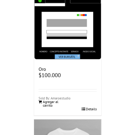
Oro
$
100.000
Sold By: Amaroestudio
Agregar al
carrito
Details