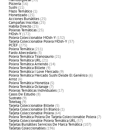
16
productos
Pizzería
16
11
productos
Sushi
11
productos
1
Mazo Temático
1
25
producto
Monetizado
25
productos
25
Acciones Bursátiles
25
25
productos
Campañas Inscritas
25
25
productos
Habita Directo
25
productos
25
Poleras Temáticas
25
172
productos
MOsh-Y
172
productos
132
Polera Coleccionable MOsh-Y
132
productos
37
Tarjeta Coleccionable Polera MOsh-Y
37
275
productos
PCIEF
275
productos
211
Polera Temática
211
3
productos
Fardo Abecedario
3
productos
21
Polera Temática Tiranosaurio
21
21
productos
Polera Temática URL
21
productos
14
Polera Temática Arriendo
14
9
productos
Polera Temática Billete
9
productos
9
Polera Temática I Love Mercado
9
productos
6
Polera Temática Mercado Sushi Desde El Genérico
6
6
productos
Arroz
6
productos
5
Polera Temática Monetiza
5
7
productos
Polera Temática Octanaje
7
productos
17
Poleras Temáticas Individuales
17
8
productos
Casos De Estudio
8
9
productos
Sustrato
9
9
productos
Totebag
9
productos
5
Tarjeta Coleccionable Billete
5
productos
1
Tarjeta Coleccionable En Blanco
1
64
producto
Tarjeta Coleccionable Polera
64
productos
7
Polera Temática Polera De Tarjeta Coleccionable Polera
7
57
productos
Tarjeta Coleccionable Polera Temática URL
57
productos
107
Tarjetas Bursátiles Servicios De Marca Temática
107
196
productos
Tarjetas Coleccionables
196