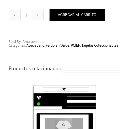
AGREGAR AL CARRITO
Tarjeta
Coleccionable
Polera
F
cantidad
Sold By: Amaroestudio
Categorías:
Abecedario
,
Fardo En Verde
,
PCIEF
,
Tarjetas Coleccionables
Productos relacionados