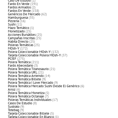
1
productos
Caso De Estudio
1
producto
191
Fardo En Verde
191
2
productos
Fardos Armados
2
productos
158
Fardos En Verde
158
productos
62
Genéricos De Mercado
62
35
productos
Hamburguesa
35
16
productos
Pizzería
16
11
productos
Sushi
11
productos
1
Mazo Temático
1
25
producto
Monetizado
25
productos
25
Acciones Bursátiles
25
25
productos
Campañas Inscritas
25
25
productos
Habita Directo
25
productos
25
Poleras Temáticas
25
172
productos
MOsh-Y
172
productos
132
Polera Coleccionable MOsh-Y
132
productos
37
Tarjeta Coleccionable Polera MOsh-Y
37
275
productos
PCIEF
275
productos
211
Polera Temática
211
3
productos
Fardo Abecedario
3
productos
21
Polera Temática Tiranosaurio
21
21
productos
Polera Temática URL
21
productos
14
Polera Temática Arriendo
14
9
productos
Polera Temática Billete
9
productos
9
Polera Temática I Love Mercado
9
productos
6
Polera Temática Mercado Sushi Desde El Genérico
6
6
productos
Arroz
6
productos
5
Polera Temática Monetiza
5
7
productos
Polera Temática Octanaje
7
productos
17
Poleras Temáticas Individuales
17
8
productos
Casos De Estudio
8
9
productos
Sustrato
9
9
productos
Totebag
9
productos
5
Tarjeta Coleccionable Billete
5
productos
1
Tarjeta Coleccionable En Blanco
1