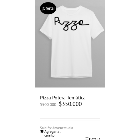
¡Oferta!
Pizza Polera Temática
El
$
350.000
El
$
500.000
precio
precio
original
actual
era:
es:
$500.000.
$350.000.
Sold By: Amaroestudio
Agregar al
carrito
Details