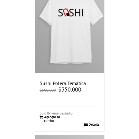
Sushi Polera Temática
El
$
350.000
El
$
500.000
precio
precio
original
actual
era:
es:
$500.000.
$350.000.
Sold By: Amaroestudio
Agregar al
carrito
Details