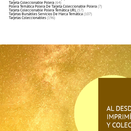
64
producto
Tarjeta Coleccionable Polera
64
productos
7
Polera Temática Polera De Tarjeta Coleccionable Polera
7
57
productos
Tarjeta Coleccionable Polera Temática URL
57
productos
107
Tarjetas Bursátiles Servicios De Marca Temática
107
196
productos
Tarjetas Coleccionables
196
productos