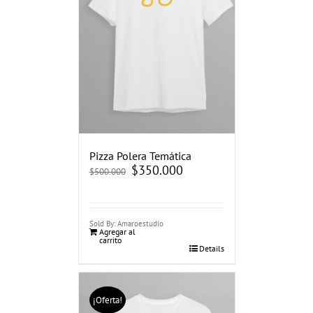
Pizza Polera Temática
El
$
350.000
El
$
500.000
precio
precio
original
actual
era:
es:
$500.000.
$350.000.
Sold By: Amaroestudio
Agregar al
carrito
Details
¡Oferta!