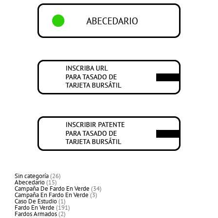
26
Sin categoría
26
15
productos
Abecedario
15
productos
34
Campaña De Fardo En Verde
34
3
productos
Campaña En Fardo En Verde
3
1
productos
Caso De Estudio
1
producto
191
Fardo En Verde
191
2
productos
Fardos Armados
2