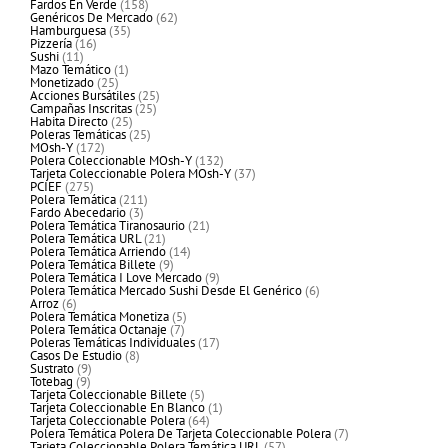
productos
158
Fardos En Verde
158
productos
62
Genéricos De Mercado
62
35
productos
Hamburguesa
35
16
productos
Pizzería
16
11
productos
Sushi
11
productos
1
Mazo Temático
1
25
producto
Monetizado
25
productos
25
Acciones Bursátiles
25
25
productos
Campañas Inscritas
25
25
productos
Habita Directo
25
productos
25
Poleras Temáticas
25
172
productos
MOsh-Y
172
productos
132
Polera Coleccionable MOsh-Y
132
productos
37
Tarjeta Coleccionable Polera MOsh-Y
37
275
productos
PCIEF
275
productos
211
Polera Temática
211
3
productos
Fardo Abecedario
3
productos
21
Polera Temática Tiranosaurio
21
21
productos
Polera Temática URL
21
productos
14
Polera Temática Arriendo
14
9
productos
Polera Temática Billete
9
productos
9
Polera Temática I Love Mercado
9
productos
6
Polera Temática Mercado Sushi Desde El Genérico
6
6
productos
Arroz
6
productos
5
Polera Temática Monetiza
5
7
productos
Polera Temática Octanaje
7
productos
17
Poleras Temáticas Individuales
17
8
productos
Casos De Estudio
8
9
productos
Sustrato
9
9
productos
Totebag
9
productos
5
Tarjeta Coleccionable Billete
5
productos
1
Tarjeta Coleccionable En Blanco
1
64
producto
Tarjeta Coleccionable Polera
64
productos
7
Polera Temática Polera De Tarjeta Coleccionable Polera
7
57
productos
Tarjeta Coleccionable Polera Temática URL
57