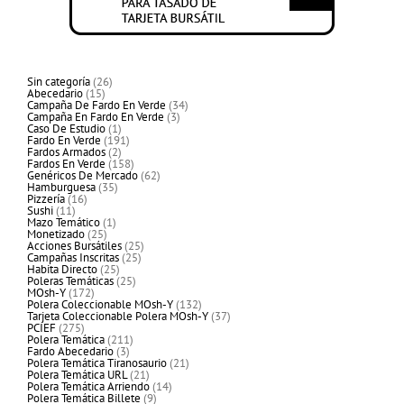
26
Sin categoría
26
15
productos
Abecedario
15
productos
34
Campaña De Fardo En Verde
34
3
productos
Campaña En Fardo En Verde
3
1
productos
Caso De Estudio
1
producto
191
Fardo En Verde
191
2
productos
Fardos Armados
2
productos
158
Fardos En Verde
158
productos
62
Genéricos De Mercado
62
35
productos
Hamburguesa
35
16
productos
Pizzería
16
11
productos
Sushi
11
productos
1
Mazo Temático
1
25
producto
Monetizado
25
productos
25
Acciones Bursátiles
25
25
productos
Campañas Inscritas
25
25
productos
Habita Directo
25
productos
25
Poleras Temáticas
25
172
productos
MOsh-Y
172
productos
132
Polera Coleccionable MOsh-Y
132
productos
37
Tarjeta Coleccionable Polera MOsh-Y
37
275
productos
PCIEF
275
productos
211
Polera Temática
211
3
productos
Fardo Abecedario
3
productos
21
Polera Temática Tiranosaurio
21
21
productos
Polera Temática URL
21
productos
14
Polera Temática Arriendo
14
9
productos
Polera Temática Billete
9