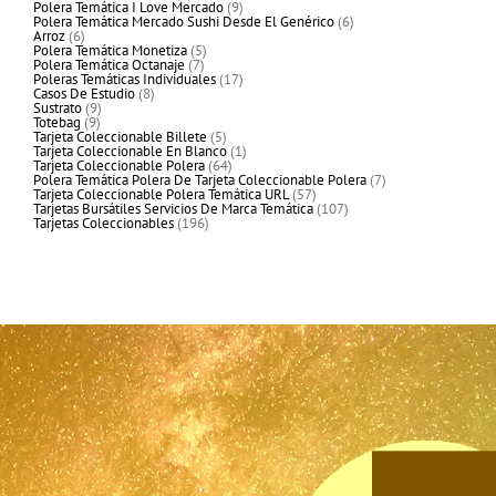
productos
9
Polera Temática I Love Mercado
9
productos
6
Polera Temática Mercado Sushi Desde El Genérico
6
6
productos
Arroz
6
productos
5
Polera Temática Monetiza
5
7
productos
Polera Temática Octanaje
7
productos
17
Poleras Temáticas Individuales
17
8
productos
Casos De Estudio
8
9
productos
Sustrato
9
9
productos
Totebag
9
productos
5
Tarjeta Coleccionable Billete
5
productos
1
Tarjeta Coleccionable En Blanco
1
64
producto
Tarjeta Coleccionable Polera
64
productos
7
Polera Temática Polera De Tarjeta Coleccionable Polera
7
57
productos
Tarjeta Coleccionable Polera Temática URL
57
productos
107
Tarjetas Bursátiles Servicios De Marca Temática
107
196
productos
Tarjetas Coleccionables
196
productos