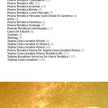
Polera Temática Tiranosaurio
21
21
productos
Polera Temática URL
21
productos
14
Polera Temática Arriendo
14
9
productos
Polera Temática Billete
9
productos
9
Polera Temática I Love Mercado
9
productos
6
Polera Temática Mercado Sushi Desde El Genérico
6
6
productos
Arroz
6
productos
5
Polera Temática Monetiza
5
7
productos
Polera Temática Octanaje
7
productos
17
Poleras Temáticas Individuales
17
8
productos
Casos De Estudio
8
9
productos
Sustrato
9
9
productos
Totebag
9
productos
5
Tarjeta Coleccionable Billete
5
productos
1
Tarjeta Coleccionable En Blanco
1
64
producto
Tarjeta Coleccionable Polera
64
productos
7
Polera Temática Polera De Tarjeta Coleccionable Polera
7
57
productos
Tarjeta Coleccionable Polera Temática URL
57
productos
107
Tarjetas Bursátiles Servicios De Marca Temática
107
196
productos
Tarjetas Coleccionables
196
productos