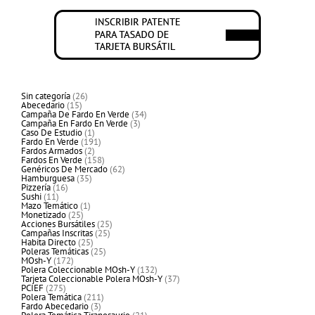
26
Sin categoría
26
15
productos
Abecedario
15
productos
34
Campaña De Fardo En Verde
34
3
productos
Campaña En Fardo En Verde
3
1
productos
Caso De Estudio
1
producto
191
Fardo En Verde
191
2
productos
Fardos Armados
2
productos
158
Fardos En Verde
158
productos
62
Genéricos De Mercado
62
35
productos
Hamburguesa
35
16
productos
Pizzería
16
11
productos
Sushi
11
productos
1
Mazo Temático
1
25
producto
Monetizado
25
productos
25
Acciones Bursátiles
25
25
productos
Campañas Inscritas
25
25
productos
Habita Directo
25
productos
25
Poleras Temáticas
25
172
productos
MOsh-Y
172
productos
132
Polera Coleccionable MOsh-Y
132
productos
37
Tarjeta Coleccionable Polera MOsh-Y
37
275
productos
PCIEF
275
productos
211
Polera Temática
211
3
productos
Fardo Abecedario
3
productos
21