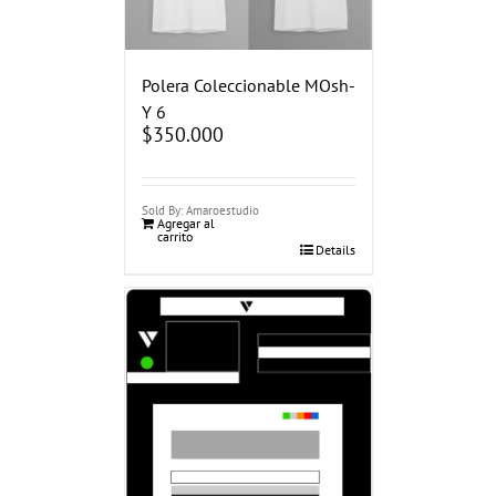
Polera Coleccionable MOsh-
Y 6
$
350.000
Sold By: Amaroestudio
Agregar al
carrito
Details