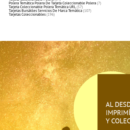
productos
7
Polera Temática Polera De Tarjeta Coleccionable Polera
7
57
productos
Tarjeta Coleccionable Polera Temática URL
57
productos
107
Tarjetas Bursátiles Servicios De Marca Temática
107
196
productos
Tarjetas Coleccionables
196
productos