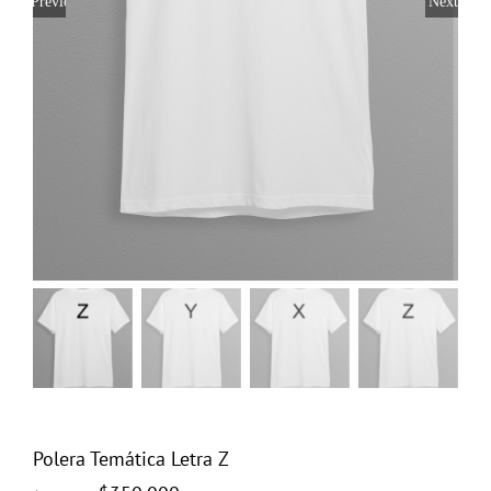
Previous
Next
Polera Temática Letra Z
El
El