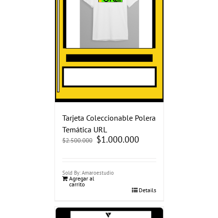
Tarjeta Coleccionable Polera
Temática URL
El
$
1.000.000
El
$
2.500.000
precio
precio
original
actual
era:
es:
$2.500.000.
$1.000.000.
Sold By: Amaroestudio
Agregar al
carrito
Details