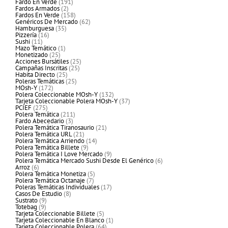
producto
191
Fardo En Verde
191
2
productos
Fardos Armados
2
productos
158
Fardos En Verde
158
productos
62
Genéricos De Mercado
62
35
productos
Hamburguesa
35
16
productos
Pizzería
16
11
productos
Sushi
11
productos
1
Mazo Temático
1
25
producto
Monetizado
25
productos
25
Acciones Bursátiles
25
25
productos
Campañas Inscritas
25
25
productos
Habita Directo
25
productos
25
Poleras Temáticas
25
172
productos
MOsh-Y
172
productos
132
Polera Coleccionable MOsh-Y
132
productos
37
Tarjeta Coleccionable Polera MOsh-Y
37
275
productos
PCIEF
275
productos
211
Polera Temática
211
3
productos
Fardo Abecedario
3
productos
21
Polera Temática Tiranosaurio
21
21
productos
Polera Temática URL
21
productos
14
Polera Temática Arriendo
14
9
productos
Polera Temática Billete
9
productos
9
Polera Temática I Love Mercado
9
productos
6
Polera Temática Mercado Sushi Desde El Genérico
6
6
productos
Arroz
6
productos
5
Polera Temática Monetiza
5
7
productos
Polera Temática Octanaje
7
productos
17
Poleras Temáticas Individuales
17
8
productos
Casos De Estudio
8
9
productos
Sustrato
9
9
productos
Totebag
9
productos
5
Tarjeta Coleccionable Billete
5
productos
1
Tarjeta Coleccionable En Blanco
1
64
producto
Tarjeta Coleccionable Polera
64