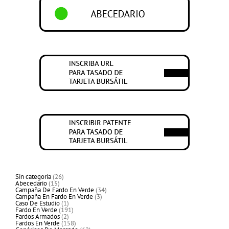
26
Sin categoría
26
15
productos
Abecedario
15
productos
34
Campaña De Fardo En Verde
34
3
productos
Campaña En Fardo En Verde
3
1
productos
Caso De Estudio
1
producto
191
Fardo En Verde
191
2
productos
Fardos Armados
2
productos
158
Fardos En Verde
158