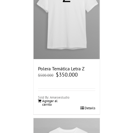
Polera Temática Letra Z
El
$
350.000
El
$
500.000
precio
precio
original
actual
era:
es:
$500.000.
$350.000.
Sold By: Amaroestudio
Agregar al
carrito
Details