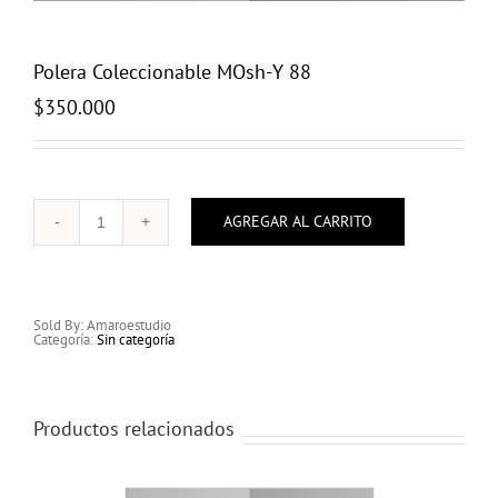
Polera Coleccionable MOsh-Y 88
$
350.000
AGREGAR AL CARRITO
Polera
Coleccionable
MOsh-
Y
88
cantidad
Sold By: Amaroestudio
Categoría:
Sin categoría
Productos relacionados