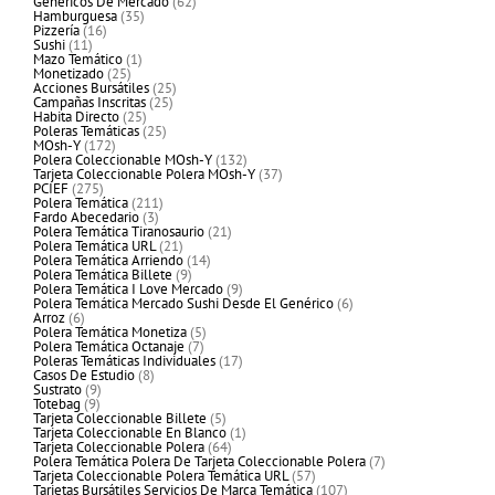
productos
62
Genéricos De Mercado
62
35
productos
Hamburguesa
35
16
productos
Pizzería
16
11
productos
Sushi
11
productos
1
Mazo Temático
1
25
producto
Monetizado
25
productos
25
Acciones Bursátiles
25
25
productos
Campañas Inscritas
25
25
productos
Habita Directo
25
productos
25
Poleras Temáticas
25
172
productos
MOsh-Y
172
productos
132
Polera Coleccionable MOsh-Y
132
productos
37
Tarjeta Coleccionable Polera MOsh-Y
37
275
productos
PCIEF
275
productos
211
Polera Temática
211
3
productos
Fardo Abecedario
3
productos
21
Polera Temática Tiranosaurio
21
21
productos
Polera Temática URL
21
productos
14
Polera Temática Arriendo
14
9
productos
Polera Temática Billete
9
productos
9
Polera Temática I Love Mercado
9
productos
6
Polera Temática Mercado Sushi Desde El Genérico
6
6
productos
Arroz
6
productos
5
Polera Temática Monetiza
5
7
productos
Polera Temática Octanaje
7
productos
17
Poleras Temáticas Individuales
17
8
productos
Casos De Estudio
8
9
productos
Sustrato
9
9
productos
Totebag
9
productos
5
Tarjeta Coleccionable Billete
5
productos
1
Tarjeta Coleccionable En Blanco
1
64
producto
Tarjeta Coleccionable Polera
64
productos
7
Polera Temática Polera De Tarjeta Coleccionable Polera
7
57
productos
Tarjeta Coleccionable Polera Temática URL
57
productos
107
Tarjetas Bursátiles Servicios De Marca Temática
107