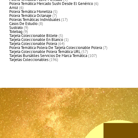
productos
6
Polera Temática Mercado Sushi Desde El Genérico
6
6
productos
Arroz
6
productos
5
Polera Temática Monetiza
5
7
productos
Polera Temática Octanaje
7
productos
17
Poleras Temáticas Individuales
17
8
productos
Casos De Estudio
8
9
productos
Sustrato
9
9
productos
Totebag
9
productos
5
Tarjeta Coleccionable Billete
5
productos
1
Tarjeta Coleccionable En Blanco
1
64
producto
Tarjeta Coleccionable Polera
64
productos
7
Polera Temática Polera De Tarjeta Coleccionable Polera
7
57
productos
Tarjeta Coleccionable Polera Temática URL
57
productos
107
Tarjetas Bursátiles Servicios De Marca Temática
107
196
productos
Tarjetas Coleccionables
196
productos