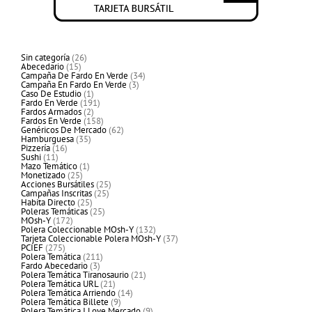
26
Sin categoría
26
15
productos
Abecedario
15
productos
34
Campaña De Fardo En Verde
34
3
productos
Campaña En Fardo En Verde
3
1
productos
Caso De Estudio
1
producto
191
Fardo En Verde
191
2
productos
Fardos Armados
2
productos
158
Fardos En Verde
158
productos
62
Genéricos De Mercado
62
35
productos
Hamburguesa
35
16
productos
Pizzería
16
11
productos
Sushi
11
productos
1
Mazo Temático
1
25
producto
Monetizado
25
productos
25
Acciones Bursátiles
25
25
productos
Campañas Inscritas
25
25
productos
Habita Directo
25
productos
25
Poleras Temáticas
25
172
productos
MOsh-Y
172
productos
132
Polera Coleccionable MOsh-Y
132
productos
37
Tarjeta Coleccionable Polera MOsh-Y
37
275
productos
PCIEF
275
productos
211
Polera Temática
211
3
productos
Fardo Abecedario
3
productos
21
Polera Temática Tiranosaurio
21
21
productos
Polera Temática URL
21
productos
14
Polera Temática Arriendo
14
9
productos
Polera Temática Billete
9
productos
9
Polera Temática I Love Mercado
9