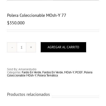
Polera Coleccionable MOsh-Y 77
$
350.000
AGREGAR AL CARRITO
Polera
Coleccionable
MOsh-
Y
77
cantidad
Sold By: Amaroestudio
Categorías:
Fardo En Verde
,
Fardos En Verde
,
MOsh-Y
,
PCIEF
,
Polera
Coleccionable MOsh-Y
,
Polera Temática
Productos relacionados