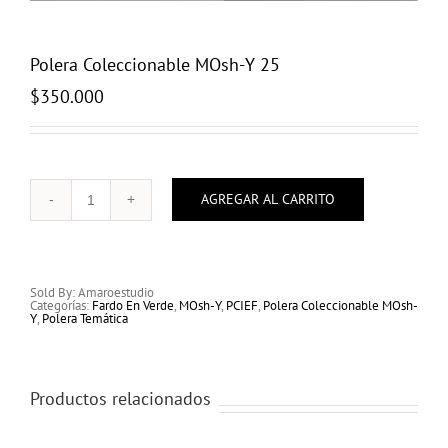
Polera Coleccionable MOsh-Y 25
$
350.000
AGREGAR AL CARRITO
Polera
Coleccionable
MOsh-
Y
25
cantidad
Sold By: Amaroestudio
Categorías:
Fardo En Verde
,
MOsh-Y
,
PCIEF
,
Polera Coleccionable MOsh-
Y
,
Polera Temática
Productos relacionados