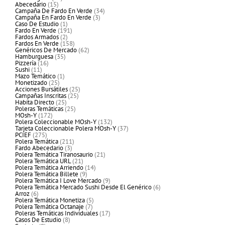
15
productos
Abecedario
15
productos
34
Campaña De Fardo En Verde
34
3
productos
Campaña En Fardo En Verde
3
1
productos
Caso De Estudio
1
producto
191
Fardo En Verde
191
2
productos
Fardos Armados
2
productos
158
Fardos En Verde
158
productos
62
Genéricos De Mercado
62
35
productos
Hamburguesa
35
16
productos
Pizzería
16
11
productos
Sushi
11
productos
1
Mazo Temático
1
25
producto
Monetizado
25
productos
25
Acciones Bursátiles
25
25
productos
Campañas Inscritas
25
25
productos
Habita Directo
25
productos
25
Poleras Temáticas
25
172
productos
MOsh-Y
172
productos
132
Polera Coleccionable MOsh-Y
132
productos
37
Tarjeta Coleccionable Polera MOsh-Y
37
275
productos
PCIEF
275
productos
211
Polera Temática
211
3
productos
Fardo Abecedario
3
productos
21
Polera Temática Tiranosaurio
21
21
productos
Polera Temática URL
21
productos
14
Polera Temática Arriendo
14
9
productos
Polera Temática Billete
9
productos
9
Polera Temática I Love Mercado
9
productos
6
Polera Temática Mercado Sushi Desde El Genérico
6
6
productos
Arroz
6
productos
5
Polera Temática Monetiza
5
7
productos
Polera Temática Octanaje
7
productos
17
Poleras Temáticas Individuales
17
8
productos
Casos De Estudio
8