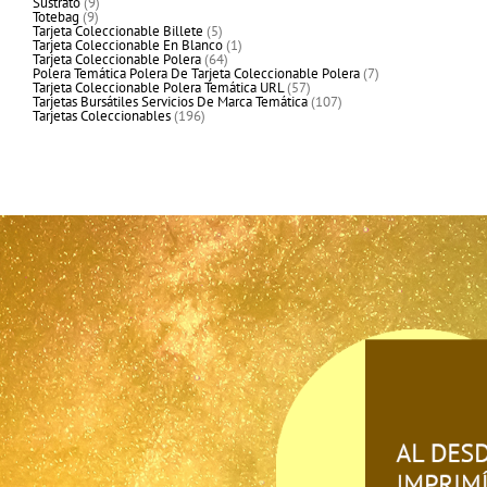
9
productos
Sustrato
9
9
productos
Totebag
9
productos
5
Tarjeta Coleccionable Billete
5
productos
1
Tarjeta Coleccionable En Blanco
1
64
producto
Tarjeta Coleccionable Polera
64
productos
7
Polera Temática Polera De Tarjeta Coleccionable Polera
7
57
productos
Tarjeta Coleccionable Polera Temática URL
57
productos
107
Tarjetas Bursátiles Servicios De Marca Temática
107
196
productos
Tarjetas Coleccionables
196
productos