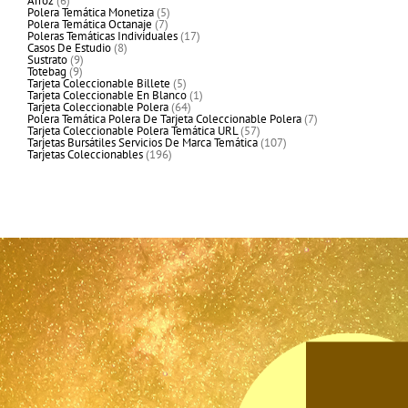
Arroz
6
productos
5
Polera Temática Monetiza
5
7
productos
Polera Temática Octanaje
7
productos
17
Poleras Temáticas Individuales
17
8
productos
Casos De Estudio
8
9
productos
Sustrato
9
9
productos
Totebag
9
productos
5
Tarjeta Coleccionable Billete
5
productos
1
Tarjeta Coleccionable En Blanco
1
64
producto
Tarjeta Coleccionable Polera
64
productos
7
Polera Temática Polera De Tarjeta Coleccionable Polera
7
57
productos
Tarjeta Coleccionable Polera Temática URL
57
productos
107
Tarjetas Bursátiles Servicios De Marca Temática
107
196
productos
Tarjetas Coleccionables
196
productos