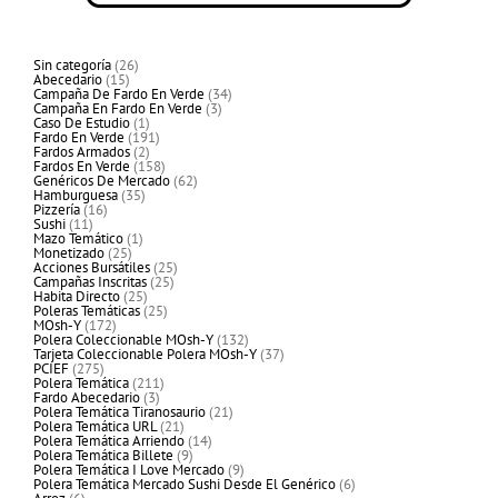
26
Sin categoría
26
15
productos
Abecedario
15
productos
34
Campaña De Fardo En Verde
34
3
productos
Campaña En Fardo En Verde
3
1
productos
Caso De Estudio
1
producto
191
Fardo En Verde
191
2
productos
Fardos Armados
2
productos
158
Fardos En Verde
158
productos
62
Genéricos De Mercado
62
35
productos
Hamburguesa
35
16
productos
Pizzería
16
11
productos
Sushi
11
productos
1
Mazo Temático
1
25
producto
Monetizado
25
productos
25
Acciones Bursátiles
25
25
productos
Campañas Inscritas
25
25
productos
Habita Directo
25
productos
25
Poleras Temáticas
25
172
productos
MOsh-Y
172
productos
132
Polera Coleccionable MOsh-Y
132
productos
37
Tarjeta Coleccionable Polera MOsh-Y
37
275
productos
PCIEF
275
productos
211
Polera Temática
211
3
productos
Fardo Abecedario
3
productos
21
Polera Temática Tiranosaurio
21
21
productos
Polera Temática URL
21
productos
14
Polera Temática Arriendo
14
9
productos
Polera Temática Billete
9
productos
9
Polera Temática I Love Mercado
9
productos
6
Polera Temática Mercado Sushi Desde El Genérico
6
6
productos