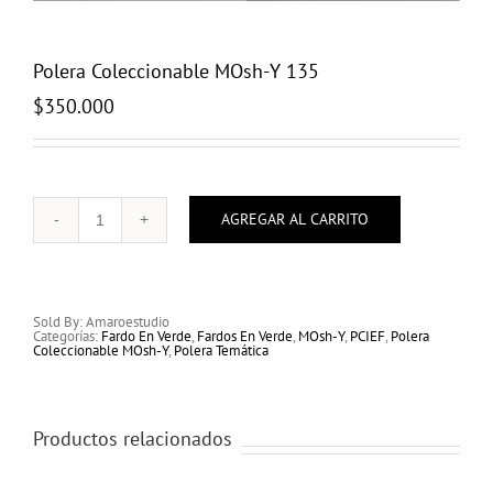
Polera Coleccionable MOsh-Y 135
$
350.000
AGREGAR AL CARRITO
Polera
Coleccionable
MOsh-
Y
135
cantidad
Sold By: Amaroestudio
Categorías:
Fardo En Verde
,
Fardos En Verde
,
MOsh-Y
,
PCIEF
,
Polera
Coleccionable MOsh-Y
,
Polera Temática
Productos relacionados