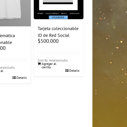
Tarjeta coleccionable
ID de Red Social
Temática
$
500.000
onable
000
Sold By: Amaroestudio
Agregar al
carrito
maroestudio
Details
 al
Details