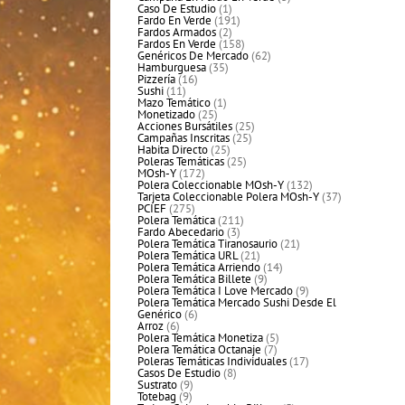
1
productos
Caso De Estudio
1
producto
191
Fardo En Verde
191
2
productos
Fardos Armados
2
productos
158
Fardos En Verde
158
productos
62
Genéricos De Mercado
62
35
productos
Hamburguesa
35
16
productos
Pizzería
16
11
productos
Sushi
11
productos
1
Mazo Temático
1
25
producto
Monetizado
25
productos
25
Acciones Bursátiles
25
25
productos
Campañas Inscritas
25
25
productos
Habita Directo
25
productos
25
Poleras Temáticas
25
172
productos
MOsh-Y
172
productos
132
Polera Coleccionable MOsh-Y
132
productos
37
Tarjeta Coleccionable Polera MOsh-Y
37
275
productos
PCIEF
275
productos
211
Polera Temática
211
3
productos
Fardo Abecedario
3
productos
21
Polera Temática Tiranosaurio
21
21
productos
Polera Temática URL
21
productos
14
Polera Temática Arriendo
14
9
productos
Polera Temática Billete
9
productos
9
Polera Temática I Love Mercado
9
productos
Polera Temática Mercado Sushi Desde El
6
Genérico
6
6
productos
Arroz
6
productos
5
Polera Temática Monetiza
5
7
productos
Polera Temática Octanaje
7
productos
17
Poleras Temáticas Individuales
17
8
productos
Casos De Estudio
8
9
productos
Sustrato
9
9
productos
Totebag
9