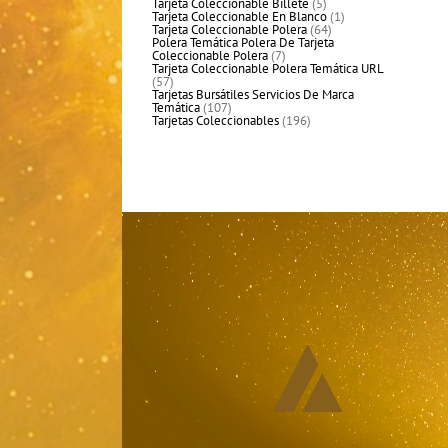
productos
5
Tarjeta Coleccionable Billete
5
productos
1
Tarjeta Coleccionable En Blanco
1
64
producto
Tarjeta Coleccionable Polera
64
productos
Polera Temática Polera De Tarjeta
7
Coleccionable Polera
7
productos
Tarjeta Coleccionable Polera Temática URL
57
57
productos
Tarjetas Bursátiles Servicios De Marca
107
Temática
107
productos
196
Tarjetas Coleccionables
196
productos