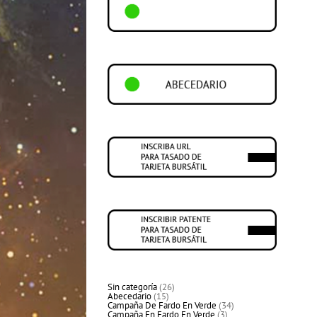
26
Sin categoría
26
15
productos
Abecedario
15
productos
34
Campaña De Fardo En Verde
34
3
productos
Campaña En Fardo En Verde
3