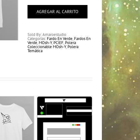
MOsh-
Y
129
AGREGAR AL CARRITO
cantidad
Sold By: Amaroestudio
Categorías:
Fardo En Verde
,
Fardos En
Verde
,
MOsh-Y
,
PCIEF
,
Polera
Coleccionable MOsh-Y
,
Polera
Temática