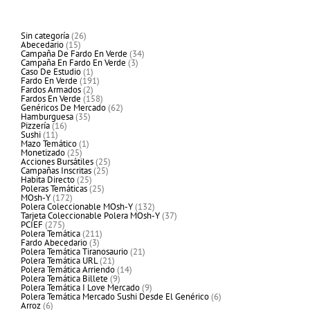
26
Sin categoría
26
15
productos
Abecedario
15
productos
34
Campaña De Fardo En Verde
34
3
productos
Campaña En Fardo En Verde
3
1
productos
Caso De Estudio
1
producto
191
Fardo En Verde
191
2
productos
Fardos Armados
2
productos
158
Fardos En Verde
158
productos
62
Genéricos De Mercado
62
35
productos
Hamburguesa
35
16
productos
Pizzería
16
11
productos
Sushi
11
productos
1
Mazo Temático
1
25
producto
Monetizado
25
productos
25
Acciones Bursátiles
25
25
productos
Campañas Inscritas
25
25
productos
Habita Directo
25
productos
25
Poleras Temáticas
25
172
productos
MOsh-Y
172
productos
132
Polera Coleccionable MOsh-Y
132
productos
37
Tarjeta Coleccionable Polera MOsh-Y
37
275
productos
PCIEF
275
productos
211
Polera Temática
211
3
productos
Fardo Abecedario
3
productos
21
Polera Temática Tiranosaurio
21
21
productos
Polera Temática URL
21
productos
14
Polera Temática Arriendo
14
9
productos
Polera Temática Billete
9
productos
9
Polera Temática I Love Mercado
9
productos
6
Polera Temática Mercado Sushi Desde El Genérico
6
6
productos
Arroz
6