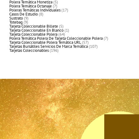
productos
5
Polera Temática Monetiza
5
7
productos
Polera Temática Octanaje
7
productos
17
Poleras Temáticas Individuales
17
8
productos
Casos De Estudio
8
9
productos
Sustrato
9
9
productos
Totebag
9
productos
5
Tarjeta Coleccionable Billete
5
productos
1
Tarjeta Coleccionable En Blanco
1
64
producto
Tarjeta Coleccionable Polera
64
productos
7
Polera Temática Polera De Tarjeta Coleccionable Polera
7
57
productos
Tarjeta Coleccionable Polera Temática URL
57
productos
107
Tarjetas Bursátiles Servicios De Marca Temática
107
196
productos
Tarjetas Coleccionables
196
productos