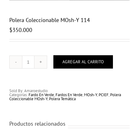
Polera Coleccionable MOsh-Y 114
$
350.000
AGREGAR AL CARRITO
Polera
Coleccionable
MOsh-
Y
114
cantidad
Sold By: Amaroestudio
Categorías:
Fardo En Verde
,
Fardos En Verde
,
MOsh-Y
,
PCIEF
,
Polera
Coleccionable MOsh-Y
,
Polera Temática
Productos relacionados