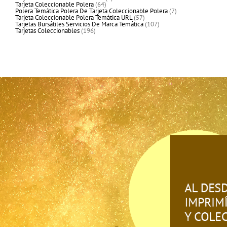
64
producto
Tarjeta Coleccionable Polera
64
productos
7
Polera Temática Polera De Tarjeta Coleccionable Polera
7
57
productos
Tarjeta Coleccionable Polera Temática URL
57
productos
107
Tarjetas Bursátiles Servicios De Marca Temática
107
196
productos
Tarjetas Coleccionables
196
productos