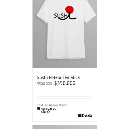
Sushi Polera Temática
El
$
350.000
El
$
500.000
precio
precio
original
actual
era:
es:
$500.000.
$350.000.
Sold By: Amaroestudio
Agregar al
carrito
Details