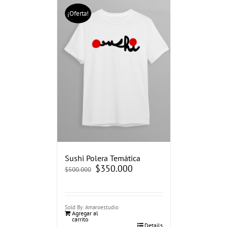
¡Oferta!
Sushi Polera Temática
El
$
350.000
El
$
500.000
precio
precio
original
actual
era:
es:
$500.000.
$350.000.
Sold By: Amaroestudio
Agregar al
carrito
Details