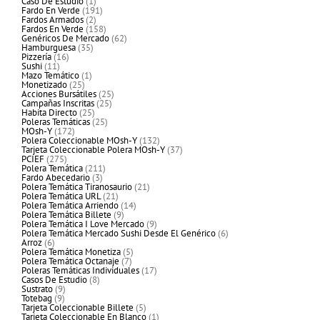
1
productos
Caso De Estudio
1
producto
191
Fardo En Verde
191
2
productos
Fardos Armados
2
productos
158
Fardos En Verde
158
productos
62
Genéricos De Mercado
62
35
productos
Hamburguesa
35
16
productos
Pizzería
16
11
productos
Sushi
11
productos
1
Mazo Temático
1
25
producto
Monetizado
25
productos
25
Acciones Bursátiles
25
25
productos
Campañas Inscritas
25
25
productos
Habita Directo
25
productos
25
Poleras Temáticas
25
172
productos
MOsh-Y
172
productos
132
Polera Coleccionable MOsh-Y
132
productos
37
Tarjeta Coleccionable Polera MOsh-Y
37
275
productos
PCIEF
275
productos
211
Polera Temática
211
3
productos
Fardo Abecedario
3
productos
21
Polera Temática Tiranosaurio
21
21
productos
Polera Temática URL
21
productos
14
Polera Temática Arriendo
14
9
productos
Polera Temática Billete
9
productos
9
Polera Temática I Love Mercado
9
productos
6
Polera Temática Mercado Sushi Desde El Genérico
6
6
productos
Arroz
6
productos
5
Polera Temática Monetiza
5
7
productos
Polera Temática Octanaje
7
productos
17
Poleras Temáticas Individuales
17
8
productos
Casos De Estudio
8
9
productos
Sustrato
9
9
productos
Totebag
9
productos
5
Tarjeta Coleccionable Billete
5
productos
1
Tarjeta Coleccionable En Blanco
1