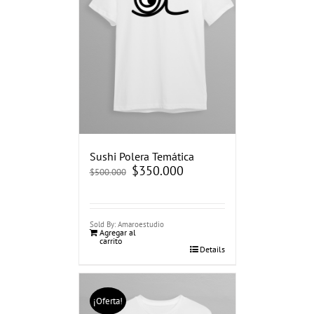
Sushi Polera Temática
El
$
350.000
El
$
500.000
precio
precio
original
actual
era:
es:
$500.000.
$350.000.
Sold By: Amaroestudio
Agregar al
carrito
Details
¡Oferta!