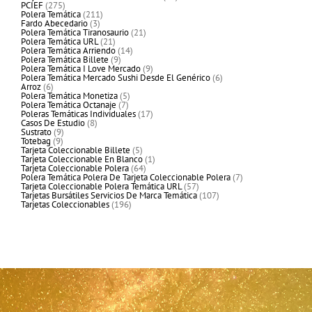
275
productos
PCIEF
275
productos
211
Polera Temática
211
3
productos
Fardo Abecedario
3
productos
21
Polera Temática Tiranosaurio
21
21
productos
Polera Temática URL
21
productos
14
Polera Temática Arriendo
14
9
productos
Polera Temática Billete
9
productos
9
Polera Temática I Love Mercado
9
productos
6
Polera Temática Mercado Sushi Desde El Genérico
6
6
productos
Arroz
6
productos
5
Polera Temática Monetiza
5
7
productos
Polera Temática Octanaje
7
productos
17
Poleras Temáticas Individuales
17
8
productos
Casos De Estudio
8
9
productos
Sustrato
9
9
productos
Totebag
9
productos
5
Tarjeta Coleccionable Billete
5
productos
1
Tarjeta Coleccionable En Blanco
1
64
producto
Tarjeta Coleccionable Polera
64
productos
7
Polera Temática Polera De Tarjeta Coleccionable Polera
7
57
productos
Tarjeta Coleccionable Polera Temática URL
57
productos
107
Tarjetas Bursátiles Servicios De Marca Temática
107
196
productos
Tarjetas Coleccionables
196
productos