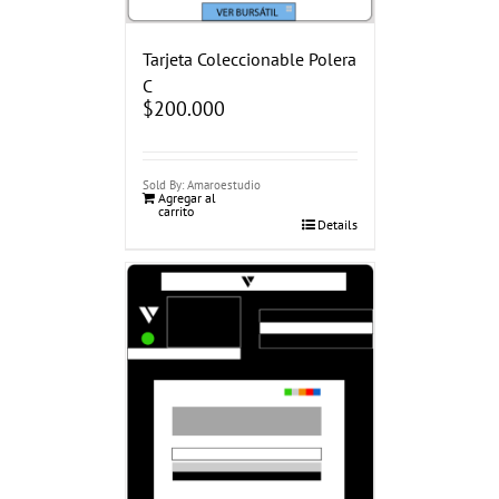
Tarjeta Coleccionable Polera
C
$
200.000
Sold By: Amaroestudio
Agregar al
carrito
Details