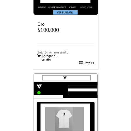
Oro
$
100.000
Sold By: Amaroestudio
Agregar al
carrito
Details