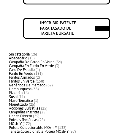
26
Sin categoría
26
15
productos
Abecedario
15
productos
34
Campaña De Fardo En Verde
34
3
productos
Campaña En Fardo En Verde
3
1
productos
Caso De Estudio
1
producto
191
Fardo En Verde
191
2
productos
Fardos Armados
2
productos
158
Fardos En Verde
158
productos
62
Genéricos De Mercado
62
35
productos
Hamburguesa
35
16
productos
Pizzería
16
11
productos
Sushi
11
productos
1
Mazo Temático
1
25
producto
Monetizado
25
productos
25
Acciones Bursátiles
25
25
productos
Campañas Inscritas
25
25
productos
Habita Directo
25
productos
25
Poleras Temáticas
25
172
productos
MOsh-Y
172
productos
132
Polera Coleccionable MOsh-Y
132
productos
37
Tarjeta Coleccionable Polera MOsh-Y
37