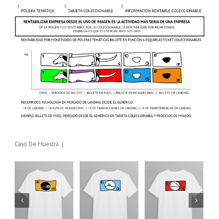
Polera Temática
Polera Temática
Polera Temática
Billete Bicicleta
Billete Bicicleta
Billete Bicicleta
Agregar
Details
Agregar
Details
Agregar
Details
Caso De Muestra (
al
al
al
carrito
carrito
carrito