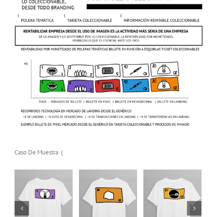
Polera Temática
Polera Temática
Polera Temática
Billete Bicicleta
Billete Pixel
Billete Bicicleta
Agregar
Details
Agregar
Details
Agregar
Details
Caso De Muestra (
al
al
al
carrito
carrito
carrito