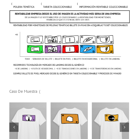
Polera Temática
Polera Temática
Polera Temática
Billete Bicicleta
Billete Pixel
Billete Bicicleta
Agregar
Details
Agregar
Details
Agregar
Details
Caso De Muestra (
al
al
al
carrito
carrito
carrito