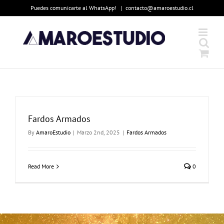
Skip
Puedes comunicarte al WhatsApp!
|
contacto@amaroestudio.cl
to
content
Fardos Armados
By
AmaroEstudio
|
Marzo 2nd, 2025
|
Fardos Armados
Read More
0