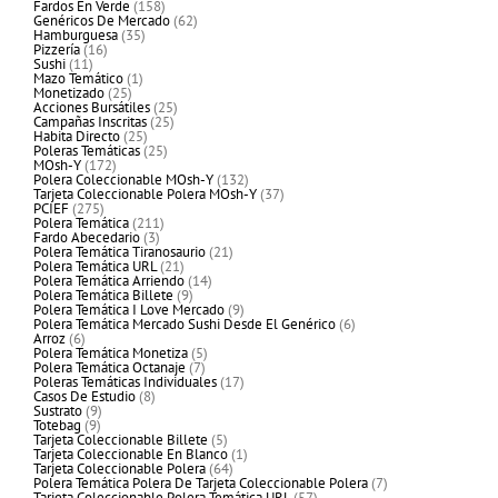
productos
158
Fardos En Verde
158
productos
62
Genéricos De Mercado
62
35
productos
Hamburguesa
35
16
productos
Pizzería
16
11
productos
Sushi
11
productos
1
Mazo Temático
1
25
producto
Monetizado
25
productos
25
Acciones Bursátiles
25
25
productos
Campañas Inscritas
25
25
productos
Habita Directo
25
productos
25
Poleras Temáticas
25
172
productos
MOsh-Y
172
productos
132
Polera Coleccionable MOsh-Y
132
productos
37
Tarjeta Coleccionable Polera MOsh-Y
37
275
productos
PCIEF
275
productos
211
Polera Temática
211
3
productos
Fardo Abecedario
3
productos
21
Polera Temática Tiranosaurio
21
21
productos
Polera Temática URL
21
productos
14
Polera Temática Arriendo
14
9
productos
Polera Temática Billete
9
productos
9
Polera Temática I Love Mercado
9
productos
6
Polera Temática Mercado Sushi Desde El Genérico
6
6
productos
Arroz
6
productos
5
Polera Temática Monetiza
5
7
productos
Polera Temática Octanaje
7
productos
17
Poleras Temáticas Individuales
17
8
productos
Casos De Estudio
8
9
productos
Sustrato
9
9
productos
Totebag
9
productos
5
Tarjeta Coleccionable Billete
5
productos
1
Tarjeta Coleccionable En Blanco
1
64
producto
Tarjeta Coleccionable Polera
64
productos
7
Polera Temática Polera De Tarjeta Coleccionable Polera
7
57
productos
Tarjeta Coleccionable Polera Temática URL
57