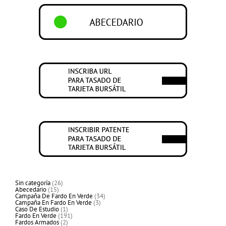
26
Sin categoría
26
15
productos
Abecedario
15
productos
34
Campaña De Fardo En Verde
34
3
productos
Campaña En Fardo En Verde
3
1
productos
Caso De Estudio
1
producto
191
Fardo En Verde
191
2
productos
Fardos Armados
2