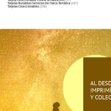
productos
107
Tarjetas Bursátiles Servicios De Marca Temática
107
196
productos
Tarjetas Coleccionables
196
productos