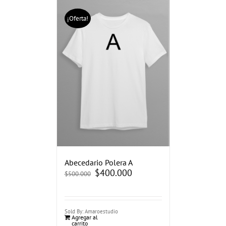
¡Oferta!
Abecedario Polera A
El
$
400.000
El
$
500.000
precio
precio
original
actual
era:
es:
$500.000.
$400.000.
Sold By: Amaroestudio
Agregar al
carrito