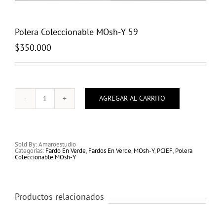
Polera Coleccionable MOsh-Y 59
$
350.000
AGREGAR AL CARRITO
Polera
Coleccionable
MOsh-
Y
59
cantidad
Sold By: Amaroestudio
Categorías:
Fardo En Verde
,
Fardos En Verde
,
MOsh-Y
,
PCIEF
,
Polera
Coleccionable MOsh-Y
Productos relacionados