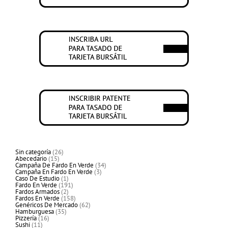
26
Sin categoría
26
15
productos
Abecedario
15
productos
34
Campaña De Fardo En Verde
34
3
productos
Campaña En Fardo En Verde
3
1
productos
Caso De Estudio
1
producto
191
Fardo En Verde
191
2
productos
Fardos Armados
2
productos
158
Fardos En Verde
158
productos
62
Genéricos De Mercado
62
35
productos
Hamburguesa
35
16
productos
Pizzería
16
11
productos
Sushi
11