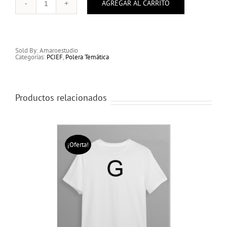
AGREGAR AL CARRITO
Polera
Temática
Coleccionable
cantidad
Sold By: Amaroestudio
Categorías:
PCIEF
,
Polera Temática
Productos relacionados
¡Oferta!