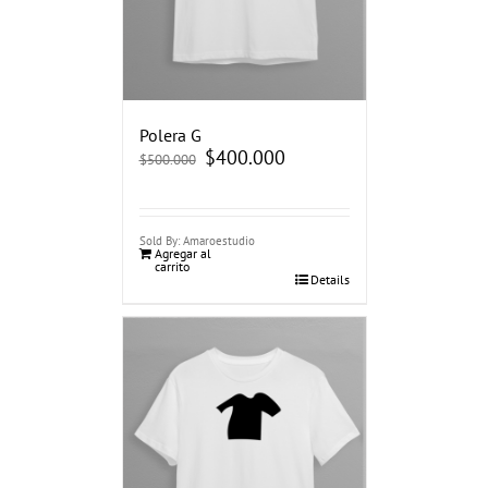
Polera G
El
$
400.000
El
$
500.000
precio
precio
original
actual
era:
es:
$500.000.
$400.000.
Sold By: Amaroestudio
Agregar al
carrito
Details