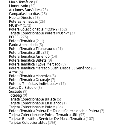
productos
1
Mazo Temático
1
25
producto
Monetizado
25
productos
25
Acciones Bursátiles
25
25
productos
Campañas Inscritas
25
25
productos
Habita Directo
25
productos
25
Poleras Temáticas
25
172
productos
MOsh-Y
172
productos
132
Polera Coleccionable MOsh-Y
132
productos
37
Tarjeta Coleccionable Polera MOsh-Y
37
275
productos
PCIEF
275
productos
211
Polera Temática
211
3
productos
Fardo Abecedario
3
productos
21
Polera Temática Tiranosaurio
21
21
productos
Polera Temática URL
21
productos
14
Polera Temática Arriendo
14
9
productos
Polera Temática Billete
9
productos
9
Polera Temática I Love Mercado
9
productos
6
Polera Temática Mercado Sushi Desde El Genérico
6
6
productos
Arroz
6
productos
5
Polera Temática Monetiza
5
7
productos
Polera Temática Octanaje
7
productos
17
Poleras Temáticas Individuales
17
8
productos
Casos De Estudio
8
9
productos
Sustrato
9
9
productos
Totebag
9
productos
5
Tarjeta Coleccionable Billete
5
productos
1
Tarjeta Coleccionable En Blanco
1
64
producto
Tarjeta Coleccionable Polera
64
productos
7
Polera Temática Polera De Tarjeta Coleccionable Polera
7
57
productos
Tarjeta Coleccionable Polera Temática URL
57
productos
107
Tarjetas Bursátiles Servicios De Marca Temática
107
196
productos
Tarjetas Coleccionables
196
productos