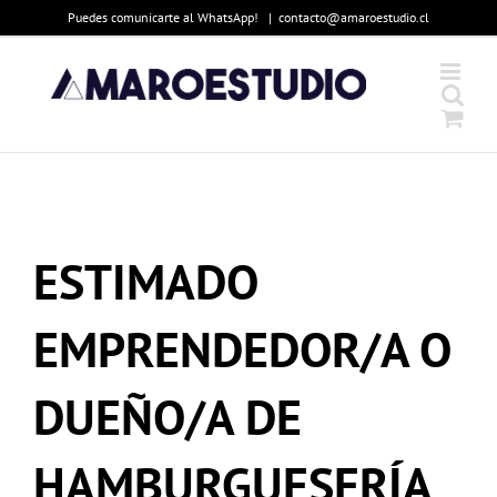
Skip
Puedes comunicarte al WhatsApp!
|
contacto@amaroestudio.cl
to
content
ESTIMADO
EMPRENDEDOR/A O
DUEÑO/A DE
HAMBURGUESERÍA