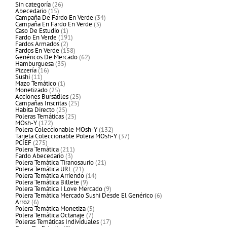
26
Sin categoría
26
15
productos
Abecedario
15
productos
34
Campaña De Fardo En Verde
34
3
productos
Campaña En Fardo En Verde
3
1
productos
Caso De Estudio
1
producto
191
Fardo En Verde
191
2
productos
Fardos Armados
2
productos
158
Fardos En Verde
158
productos
62
Genéricos De Mercado
62
35
productos
Hamburguesa
35
16
productos
Pizzería
16
11
productos
Sushi
11
productos
1
Mazo Temático
1
25
producto
Monetizado
25
productos
25
Acciones Bursátiles
25
25
productos
Campañas Inscritas
25
25
productos
Habita Directo
25
productos
25
Poleras Temáticas
25
172
productos
MOsh-Y
172
productos
132
Polera Coleccionable MOsh-Y
132
productos
37
Tarjeta Coleccionable Polera MOsh-Y
37
275
productos
PCIEF
275
productos
211
Polera Temática
211
3
productos
Fardo Abecedario
3
productos
21
Polera Temática Tiranosaurio
21
21
productos
Polera Temática URL
21
productos
14
Polera Temática Arriendo
14
9
productos
Polera Temática Billete
9
productos
9
Polera Temática I Love Mercado
9
productos
6
Polera Temática Mercado Sushi Desde El Genérico
6
6
productos
Arroz
6
productos
5
Polera Temática Monetiza
5
7
productos
Polera Temática Octanaje
7
productos
17
Poleras Temáticas Individuales
17