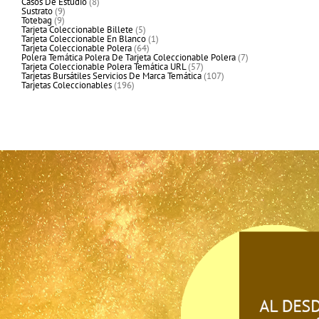
8
productos
Casos De Estudio
8
9
productos
Sustrato
9
9
productos
Totebag
9
productos
5
Tarjeta Coleccionable Billete
5
productos
1
Tarjeta Coleccionable En Blanco
1
64
producto
Tarjeta Coleccionable Polera
64
productos
7
Polera Temática Polera De Tarjeta Coleccionable Polera
7
57
productos
Tarjeta Coleccionable Polera Temática URL
57
productos
107
Tarjetas Bursátiles Servicios De Marca Temática
107
196
productos
Tarjetas Coleccionables
196
productos