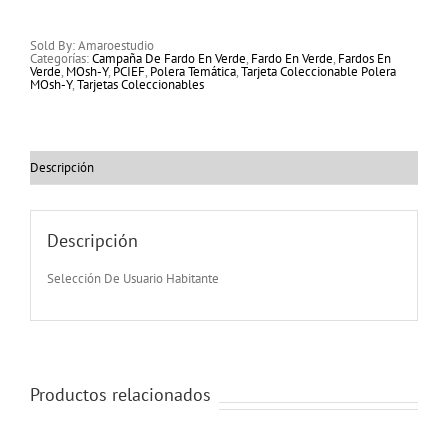
cantidad
Sold By: Amaroestudio
Categorías:
Campaña De Fardo En Verde
,
Fardo En Verde
,
Fardos En
Verde
,
MOsh-Y
,
PCIEF
,
Polera Temática
,
Tarjeta Coleccionable Polera
MOsh-Y
,
Tarjetas Coleccionables
Descripción
Descripción
Selección De Usuario Habitante
Productos relacionados