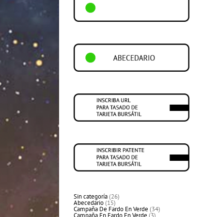
26
Sin categoría
26
15
productos
Abecedario
15
productos
34
Campaña De Fardo En Verde
34
3
productos
Campaña En Fardo En Verde
3