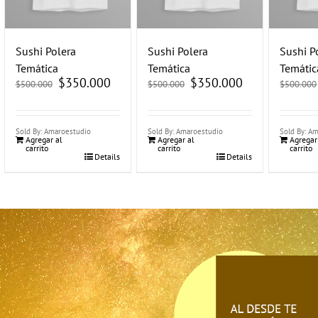
Sushi Polera
Sushi Polera
Sushi P
Temática
Temática
Temátic
El
$
350.000
El
El
$
350.000
El
$
500.000
$
500.000
$
500.000
precio
precio
precio
precio
original
actual
original
actual
era:
es:
era:
es:
$500.000.
$350.000.
$500.000.
$350.000.
Sold By: Amaroestudio
Sold By: Amaroestudio
Sold By: A
Agregar al
Agregar al
Agregar
carrito
carrito
carrito
Details
Details