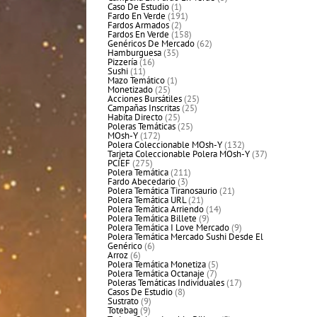
1
productos
Caso De Estudio
1
producto
191
Fardo En Verde
191
2
productos
Fardos Armados
2
productos
158
Fardos En Verde
158
productos
62
Genéricos De Mercado
62
35
productos
Hamburguesa
35
16
productos
Pizzería
16
11
productos
Sushi
11
productos
1
Mazo Temático
1
25
producto
Monetizado
25
productos
25
Acciones Bursátiles
25
25
productos
Campañas Inscritas
25
25
productos
Habita Directo
25
productos
25
Poleras Temáticas
25
172
productos
MOsh-Y
172
productos
132
Polera Coleccionable MOsh-Y
132
productos
37
Tarjeta Coleccionable Polera MOsh-Y
37
275
productos
PCIEF
275
productos
211
Polera Temática
211
3
productos
Fardo Abecedario
3
productos
21
Polera Temática Tiranosaurio
21
21
productos
Polera Temática URL
21
productos
14
Polera Temática Arriendo
14
9
productos
Polera Temática Billete
9
productos
9
Polera Temática I Love Mercado
9
productos
Polera Temática Mercado Sushi Desde El
6
Genérico
6
6
productos
Arroz
6
productos
5
Polera Temática Monetiza
5
7
productos
Polera Temática Octanaje
7
productos
17
Poleras Temáticas Individuales
17
8
productos
Casos De Estudio
8
9
productos
Sustrato
9
9
productos
Totebag
9