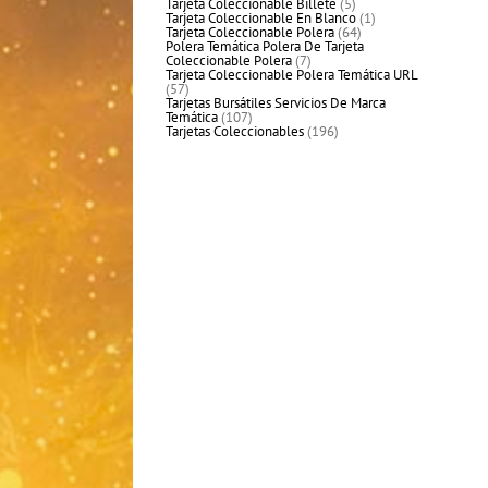
productos
5
Tarjeta Coleccionable Billete
5
productos
1
Tarjeta Coleccionable En Blanco
1
64
producto
Tarjeta Coleccionable Polera
64
productos
Polera Temática Polera De Tarjeta
7
Coleccionable Polera
7
productos
Tarjeta Coleccionable Polera Temática URL
57
57
productos
Tarjetas Bursátiles Servicios De Marca
107
Temática
107
productos
196
Tarjetas Coleccionables
196
productos