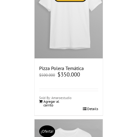
Pizza Polera Temática
El
$
350.000
El
$
500.000
precio
precio
original
actual
era:
es:
$500.000.
$350.000.
Sold By: Amaroestudio
Agregar al
carrito
Details
¡Oferta!