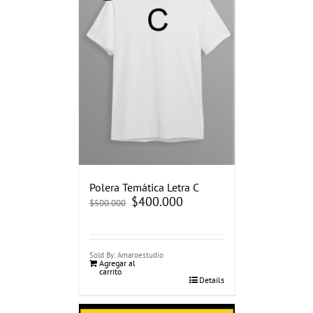
Polera Temática Letra C
El
$
400.000
El
$
500.000
precio
precio
original
actual
era:
es:
$500.000.
$400.000.
Sold By: Amaroestudio
Agregar al
carrito
Details