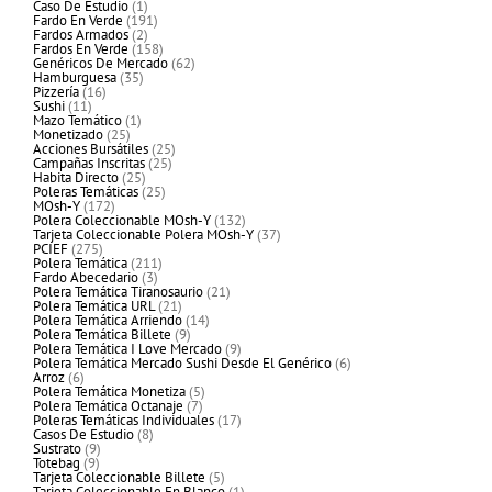
1
productos
Caso De Estudio
1
producto
191
Fardo En Verde
191
2
productos
Fardos Armados
2
productos
158
Fardos En Verde
158
productos
62
Genéricos De Mercado
62
35
productos
Hamburguesa
35
16
productos
Pizzería
16
11
productos
Sushi
11
productos
1
Mazo Temático
1
25
producto
Monetizado
25
productos
25
Acciones Bursátiles
25
25
productos
Campañas Inscritas
25
25
productos
Habita Directo
25
productos
25
Poleras Temáticas
25
172
productos
MOsh-Y
172
productos
132
Polera Coleccionable MOsh-Y
132
productos
37
Tarjeta Coleccionable Polera MOsh-Y
37
275
productos
PCIEF
275
productos
211
Polera Temática
211
3
productos
Fardo Abecedario
3
productos
21
Polera Temática Tiranosaurio
21
21
productos
Polera Temática URL
21
productos
14
Polera Temática Arriendo
14
9
productos
Polera Temática Billete
9
productos
9
Polera Temática I Love Mercado
9
productos
6
Polera Temática Mercado Sushi Desde El Genérico
6
6
productos
Arroz
6
productos
5
Polera Temática Monetiza
5
7
productos
Polera Temática Octanaje
7
productos
17
Poleras Temáticas Individuales
17
8
productos
Casos De Estudio
8
9
productos
Sustrato
9
9
productos
Totebag
9
productos
5
Tarjeta Coleccionable Billete
5
productos
1
Tarjeta Coleccionable En Blanco
1