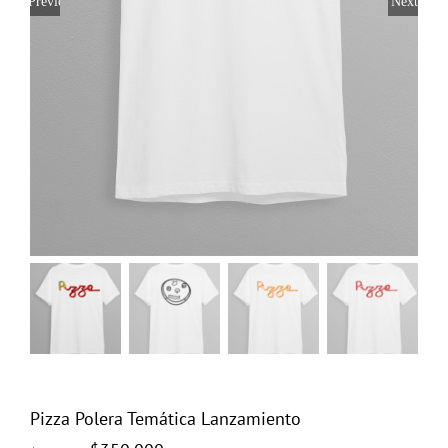
Previous
Next
Pizza Polera Temática Lanzamiento
El
El