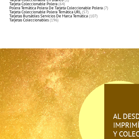
64
producto
Tarjeta Coleccionable Polera
64
productos
7
Polera Temática Polera De Tarjeta Coleccionable Polera
7
57
productos
Tarjeta Coleccionable Polera Temática URL
57
productos
107
Tarjetas Bursátiles Servicios De Marca Temática
107
196
productos
Tarjetas Coleccionables
196
productos