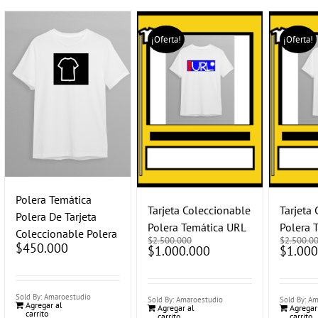
¡Oferta!
¡Oferta!
Polera Temática
Tarjeta Coleccionable
Tarjeta
Polera De Tarjeta
Polera Temática URL
Polera 
Coleccionable Polera
$
2.500.000
$
2.500.0
$
450.000
El
$
1.000.000
El
El
$
1.000
precio
precio
precio
original
actual
original
era:
es:
era:
$2.500.000.
$1.000.000.
$2.500.00
Sold By: Amaroestudio
Sold By: Amaroestudio
Sold By: A
Agregar al
Agregar al
Agregar
carrito
carrito
carrito