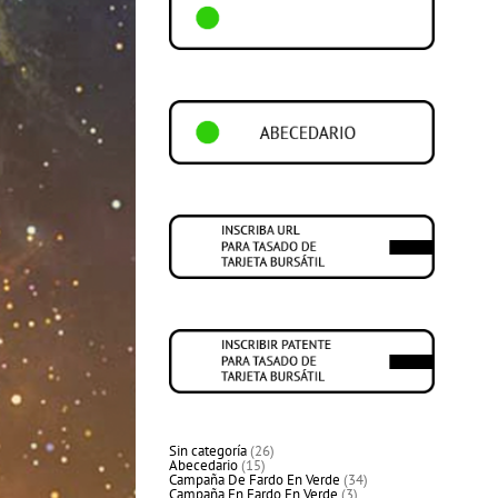
26
Sin categoría
26
15
productos
Abecedario
15
productos
34
Campaña De Fardo En Verde
34
3
productos
Campaña En Fardo En Verde
3