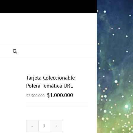
Tarjeta Coleccionable
Polera Temática URL
El
$
1.000.000
El
$
2.500.000
precio
precio
original
actual
era:
es:
$2.500.000.
$1.000.000.
Tarjeta
Coleccionable