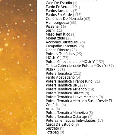
1
productos
Caso De Estudio
1
producto
191
Fardo En Verde
191
2
productos
Fardos Armados
2
productos
158
Fardos En Verde
158
productos
62
Genéricos De Mercado
62
35
productos
Hamburguesa
35
16
productos
Pizzería
16
11
productos
Sushi
11
productos
1
Mazo Temático
1
25
producto
Monetizado
25
productos
25
Acciones Bursátiles
25
25
productos
Campañas Inscritas
25
25
productos
Habita Directo
25
productos
25
Poleras Temáticas
25
172
productos
MOsh-Y
172
productos
132
Polera Coleccionable MOsh-Y
132
productos
37
Tarjeta Coleccionable Polera MOsh-Y
37
275
productos
PCIEF
275
productos
211
Polera Temática
211
3
productos
Fardo Abecedario
3
productos
21
Polera Temática Tiranosaurio
21
21
productos
Polera Temática URL
21
productos
14
Polera Temática Arriendo
14
9
productos
Polera Temática Billete
9
productos
9
Polera Temática I Love Mercado
9
productos
Polera Temática Mercado Sushi Desde El
6
Genérico
6
6
productos
Arroz
6
productos
5
Polera Temática Monetiza
5
7
productos
Polera Temática Octanaje
7
productos
17
Poleras Temáticas Individuales
17
8
productos
Casos De Estudio
8
9
productos
Sustrato
9
9
productos
Totebag
9