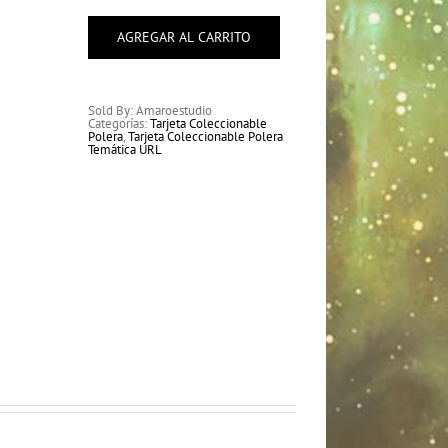
Polera
Temática
URL
AGREGAR AL CARRITO
cantidad
Sold By: Amaroestudio
Categorías:
Tarjeta Coleccionable
Polera
,
Tarjeta Coleccionable Polera
Temática URL