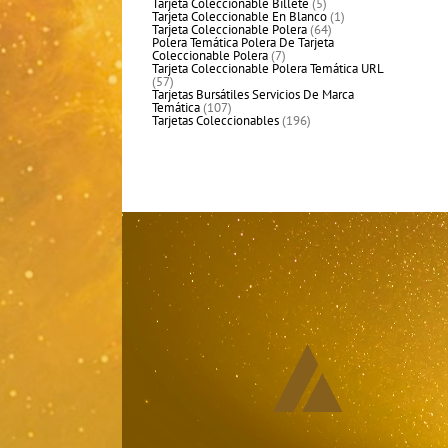
productos
5
Tarjeta Coleccionable Billete
5
productos
1
Tarjeta Coleccionable En Blanco
1
64
producto
Tarjeta Coleccionable Polera
64
productos
Polera Temática Polera De Tarjeta
7
Coleccionable Polera
7
productos
Tarjeta Coleccionable Polera Temática URL
57
57
productos
Tarjetas Bursátiles Servicios De Marca
107
Temática
107
productos
196
Tarjetas Coleccionables
196
productos