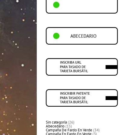
26
Sin categoría
26
15
productos
Abecedario
15
productos
34
Campaña De Fardo En Verde
34
3
productos
Campaña En Fardo En Verde
3