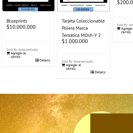
$
200.
Blueprints
Tarjeta Coleccionable
Sold By: A
$
10.000.000
Polera Marca
Agregar
carrito
Temática MOsh-Y 2
$
1.000.000
Sold By: Amaroestudio
Agregar al
carrito
Details
Sold By: Amaroestudio
Agregar al
carrito
Details