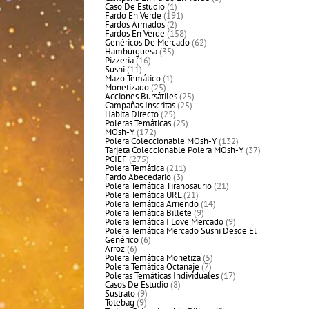
1
productos
Caso De Estudio
1
producto
191
Fardo En Verde
191
2
productos
Fardos Armados
2
productos
158
Fardos En Verde
158
productos
62
Genéricos De Mercado
62
35
productos
Hamburguesa
35
16
productos
Pizzería
16
11
productos
Sushi
11
productos
1
Mazo Temático
1
25
producto
Monetizado
25
productos
25
Acciones Bursátiles
25
25
productos
Campañas Inscritas
25
25
productos
Habita Directo
25
productos
25
Poleras Temáticas
25
172
productos
MOsh-Y
172
productos
132
Polera Coleccionable MOsh-Y
132
productos
37
Tarjeta Coleccionable Polera MOsh-Y
37
275
productos
PCIEF
275
productos
211
Polera Temática
211
3
productos
Fardo Abecedario
3
productos
21
Polera Temática Tiranosaurio
21
21
productos
Polera Temática URL
21
productos
14
Polera Temática Arriendo
14
9
productos
Polera Temática Billete
9
productos
9
Polera Temática I Love Mercado
9
productos
Polera Temática Mercado Sushi Desde El
6
Genérico
6
6
productos
Arroz
6
productos
5
Polera Temática Monetiza
5
7
productos
Polera Temática Octanaje
7
productos
17
Poleras Temáticas Individuales
17
8
productos
Casos De Estudio
8
9
productos
Sustrato
9
9
productos
Totebag
9