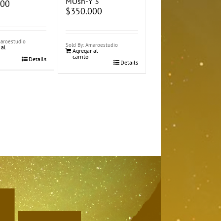
MOsh-Y 3
000
$
350.000
maroestudio
Sold By: Amaroestudio
 al
Agregar al
carrito
Details
Details