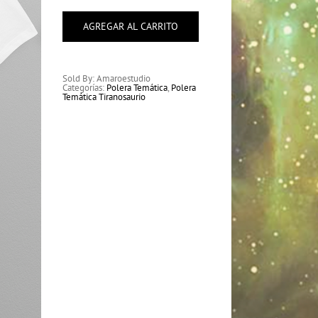
Tiranosaurio
cantidad
AGREGAR AL CARRITO
Sold By: Amaroestudio
Categorías:
Polera Temática
,
Polera
Temática Tiranosaurio