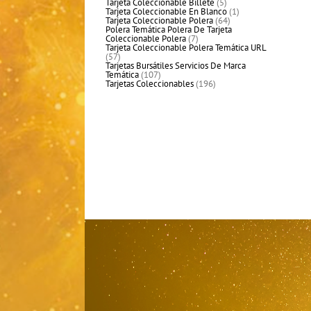
productos
5
Tarjeta Coleccionable Billete
5
productos
1
Tarjeta Coleccionable En Blanco
1
64
producto
Tarjeta Coleccionable Polera
64
productos
Polera Temática Polera De Tarjeta
7
Coleccionable Polera
7
productos
Tarjeta Coleccionable Polera Temática URL
57
57
productos
Tarjetas Bursátiles Servicios De Marca
107
Temática
107
productos
196
Tarjetas Coleccionables
196
productos