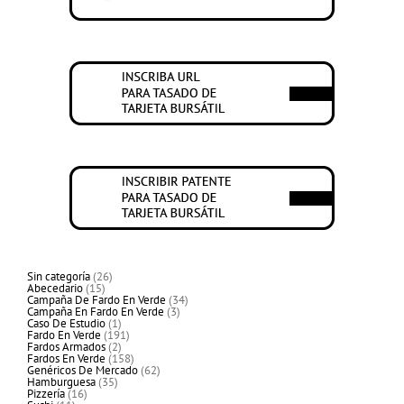
26
Sin categoría
26
15
productos
Abecedario
15
productos
34
Campaña De Fardo En Verde
34
3
productos
Campaña En Fardo En Verde
3
1
productos
Caso De Estudio
1
producto
191
Fardo En Verde
191
2
productos
Fardos Armados
2
productos
158
Fardos En Verde
158
productos
62
Genéricos De Mercado
62
35
productos
Hamburguesa
35
16
productos
Pizzería
16