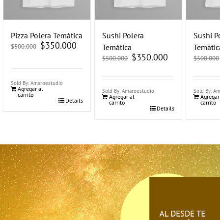
Pizza Polera Temática
Sushi Polera
Sushi P
El
$
350.000
El
$
500.000
Temática
Temátic
precio
precio
El
$
350.000
El
original
actual
$
500.000
$
500.000
precio
precio
era:
es:
original
actual
$500.000.
$350.000.
era:
es:
$500.000.
$350.000.
Sold By: Amaroestudio
Agregar al
Sold By: Amaroestudio
Sold By: A
carrito
Agregar al
Agregar
Details
carrito
carrito
Details