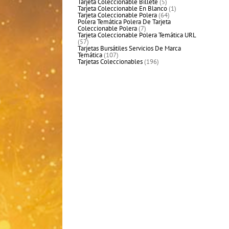
productos
5
Tarjeta Coleccionable Billete
5
productos
1
Tarjeta Coleccionable En Blanco
1
64
producto
Tarjeta Coleccionable Polera
64
productos
Polera Temática Polera De Tarjeta
7
Coleccionable Polera
7
productos
Tarjeta Coleccionable Polera Temática URL
57
57
productos
Tarjetas Bursátiles Servicios De Marca
107
Temática
107
productos
196
Tarjetas Coleccionables
196
productos