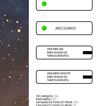
26
Sin categoría
26
15
productos
Abecedario
15
productos
34
Campaña De Fardo En Verde
34
3
productos
Campaña En Fardo En Verde
3