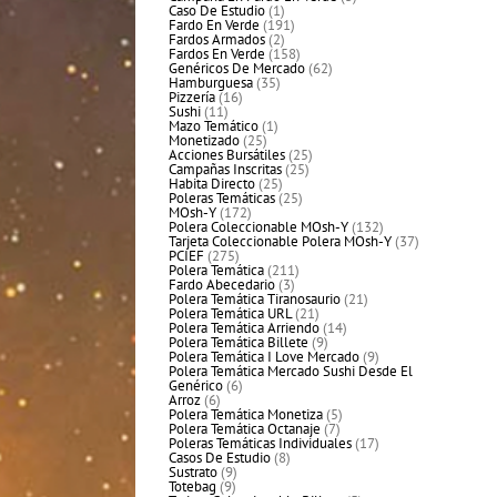
1
productos
Caso De Estudio
1
producto
191
Fardo En Verde
191
2
productos
Fardos Armados
2
productos
158
Fardos En Verde
158
productos
62
Genéricos De Mercado
62
35
productos
Hamburguesa
35
16
productos
Pizzería
16
11
productos
Sushi
11
productos
1
Mazo Temático
1
25
producto
Monetizado
25
productos
25
Acciones Bursátiles
25
25
productos
Campañas Inscritas
25
25
productos
Habita Directo
25
productos
25
Poleras Temáticas
25
172
productos
MOsh-Y
172
productos
132
Polera Coleccionable MOsh-Y
132
productos
37
Tarjeta Coleccionable Polera MOsh-Y
37
275
productos
PCIEF
275
productos
211
Polera Temática
211
3
productos
Fardo Abecedario
3
productos
21
Polera Temática Tiranosaurio
21
21
productos
Polera Temática URL
21
productos
14
Polera Temática Arriendo
14
9
productos
Polera Temática Billete
9
productos
9
Polera Temática I Love Mercado
9
productos
Polera Temática Mercado Sushi Desde El
6
Genérico
6
6
productos
Arroz
6
productos
5
Polera Temática Monetiza
5
7
productos
Polera Temática Octanaje
7
productos
17
Poleras Temáticas Individuales
17
8
productos
Casos De Estudio
8
9
productos
Sustrato
9
9
productos
Totebag
9