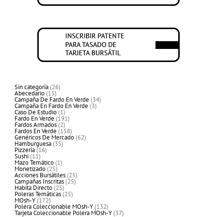
26
Sin categoría
26
15
productos
Abecedario
15
productos
34
Campaña De Fardo En Verde
34
3
productos
Campaña En Fardo En Verde
3
1
productos
Caso De Estudio
1
producto
191
Fardo En Verde
191
2
productos
Fardos Armados
2
productos
158
Fardos En Verde
158
productos
62
Genéricos De Mercado
62
35
productos
Hamburguesa
35
16
productos
Pizzería
16
11
productos
Sushi
11
productos
1
Mazo Temático
1
25
producto
Monetizado
25
productos
25
Acciones Bursátiles
25
25
productos
Campañas Inscritas
25
25
productos
Habita Directo
25
productos
25
Poleras Temáticas
25
172
productos
MOsh-Y
172
productos
132
Polera Coleccionable MOsh-Y
132
productos
37
Tarjeta Coleccionable Polera MOsh-Y
37