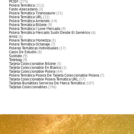
275
productos
PCIEF
275
productos
211
Polera Temática
211
3
productos
Fardo Abecedario
3
productos
21
Polera Temática Tiranosaurio
21
21
productos
Polera Temática URL
21
productos
14
Polera Temática Arriendo
14
9
productos
Polera Temática Billete
9
productos
9
Polera Temática I Love Mercado
9
productos
6
Polera Temática Mercado Sushi Desde El Genérico
6
6
productos
Arroz
6
productos
5
Polera Temática Monetiza
5
7
productos
Polera Temática Octanaje
7
productos
17
Poleras Temáticas Individuales
17
8
productos
Casos De Estudio
8
9
productos
Sustrato
9
9
productos
Totebag
9
productos
5
Tarjeta Coleccionable Billete
5
productos
1
Tarjeta Coleccionable En Blanco
1
64
producto
Tarjeta Coleccionable Polera
64
productos
7
Polera Temática Polera De Tarjeta Coleccionable Polera
7
57
productos
Tarjeta Coleccionable Polera Temática URL
57
productos
107
Tarjetas Bursátiles Servicios De Marca Temática
107
196
productos
Tarjetas Coleccionables
196
productos