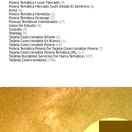
productos
9
Polera Temática I Love Mercado
9
productos
6
Polera Temática Mercado Sushi Desde El Genérico
6
6
productos
Arroz
6
productos
5
Polera Temática Monetiza
5
7
productos
Polera Temática Octanaje
7
productos
17
Poleras Temáticas Individuales
17
8
productos
Casos De Estudio
8
9
productos
Sustrato
9
9
productos
Totebag
9
productos
5
Tarjeta Coleccionable Billete
5
productos
1
Tarjeta Coleccionable En Blanco
1
64
producto
Tarjeta Coleccionable Polera
64
productos
7
Polera Temática Polera De Tarjeta Coleccionable Polera
7
57
productos
Tarjeta Coleccionable Polera Temática URL
57
productos
107
Tarjetas Bursátiles Servicios De Marca Temática
107
196
productos
Tarjetas Coleccionables
196
productos