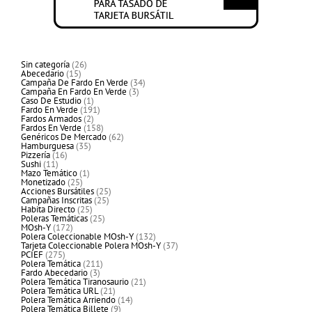
26
Sin categoría
26
15
productos
Abecedario
15
productos
34
Campaña De Fardo En Verde
34
3
productos
Campaña En Fardo En Verde
3
1
productos
Caso De Estudio
1
producto
191
Fardo En Verde
191
2
productos
Fardos Armados
2
productos
158
Fardos En Verde
158
productos
62
Genéricos De Mercado
62
35
productos
Hamburguesa
35
16
productos
Pizzería
16
11
productos
Sushi
11
productos
1
Mazo Temático
1
25
producto
Monetizado
25
productos
25
Acciones Bursátiles
25
25
productos
Campañas Inscritas
25
25
productos
Habita Directo
25
productos
25
Poleras Temáticas
25
172
productos
MOsh-Y
172
productos
132
Polera Coleccionable MOsh-Y
132
productos
37
Tarjeta Coleccionable Polera MOsh-Y
37
275
productos
PCIEF
275
productos
211
Polera Temática
211
3
productos
Fardo Abecedario
3
productos
21
Polera Temática Tiranosaurio
21
21
productos
Polera Temática URL
21
productos
14
Polera Temática Arriendo
14
9
productos
Polera Temática Billete
9